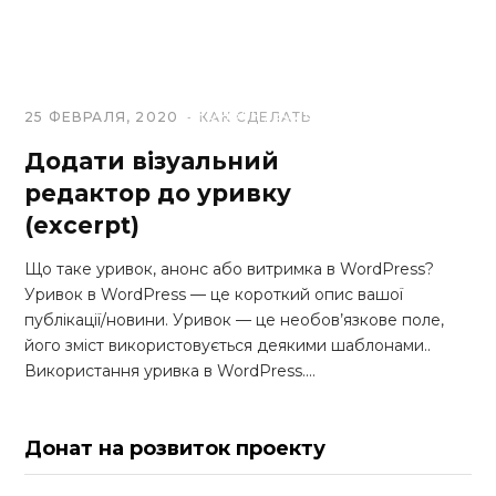
Google fonts в
Visual Composer
6 НОЯБРЯ, 2020
25 ФЕВРАЛЯ, 2020
КАК СДЕЛАТЬ
Додати візуальний
редактор до уривку
(excerpt)
Що таке уривок, анонс або витримка в WordPress?
Уривок в WordPress — це короткий опис вашої
публікації/новини. Уривок — це необов’язкове поле,
його зміст використовується деякими шаблонами..
Використання уривка в WordPress.…
Донат на розвиток проекту