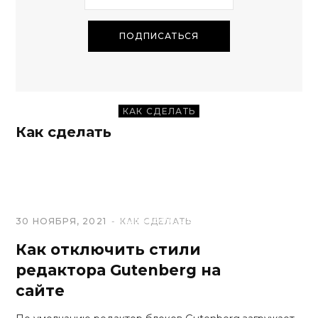
КАК СДЕЛАТЬ
Как сделать
Как программно
сменить автора
публикации
14 ДЕКАБРЯ, 2021
30 НОЯБРЯ, 2021
КАК СДЕЛАТЬ
Как отключить стили
редактора Gutenberg на
сайте