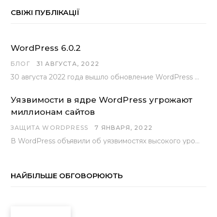
СВІЖІ ПУБЛІКАЦІЇ
WordPress 6.0.2
БЛОГ
31 АВГУСТА, 2022
30 августа 2022 года вышло обновление WordPress под номером 6.0.2 . Эта версия доступна для скачивания с сайта wordpress.org…
Уязвимости в ядре WordPress угрожают
миллионам сайтов
ЗАЩИТА WORDPRESS
7 ЯНВАРЯ, 2022
В WordPress объявили об уязвимостях высокого уровня, найденных основной командой разработчиков. В сообщении говорится, что…
НАЙБІЛЬШЕ ОБГОВОРЮЮТЬ