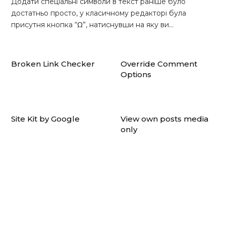
Додати спеціальні символи в текст раніше було
достатньо просто, у класичному редакторі була
присутня кнопка “Ω”, натиснувши на яку ви…
Broken Link Checker
Override Comment
Options
Site Kit by Google
View own posts media
only