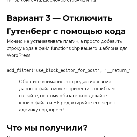
типов контента, шаблонов страниц и т.д.
Вариант 3 — Отключить
Гутенберг с помощью кода
Можно не устанавливать плагин, а просто добавить
строку кода в файл functions.php вашего
шаблона для
WordPress
:
add_filter(
'use_block_editor_for_post'
, 
'__return_fal
Code language:
JavaScript
(
javascript
)
Обратите внимание, что редактирование
данного файла может привести к ошибкам
на сайте, поэтому обязательно делайте
копию файла и НЕ редактируйте его через
админку вордпресс!
Что мы получили?