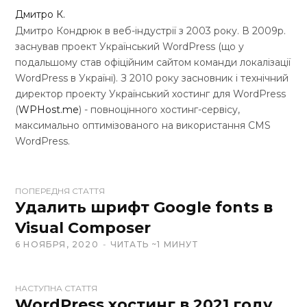
Дмитро К.
Дмитро Кондрюк в веб-індустрії з 2003 року. В 2009р.
заснував проект Український WordPress (що у
подальшому став офіційним сайтом команди локалізації
WordPress в Україні). З 2010 року засновник і технічний
директор проекту Український хостинг для WordPress
(
WPHost.me
) - повноцінного хостинг-сервісу,
максимально оптимізованого на використання CMS
WordPress.
W
ПОПЕРЕДНЯ СТАТТЯ
e
Удалить шрифт Google fonts в
b
Visual Composer
s
6 НОЯБРЯ, 2020
ЧИТАТЬ ~1 МИНУТ
i
t
e
НАСТУПНА СТАТТЯ
WordPress хостинг в 2021 году