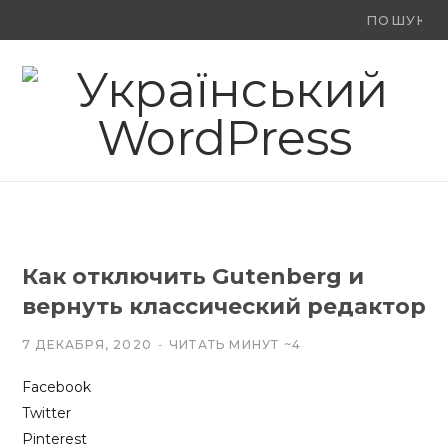
Ви
F
X
Y
шукали:
a
(
o
c
T
u
e
w
T
b
i
u
o
t
b
Как отключить Gutenberg и
o
t
e
вернуть классический редактор
k
e
7 ДЕКАБРЯ, 2020
ЧИТАТЬ МИНУТ ~4
r
Facebook
)
Twitter
Pinterest