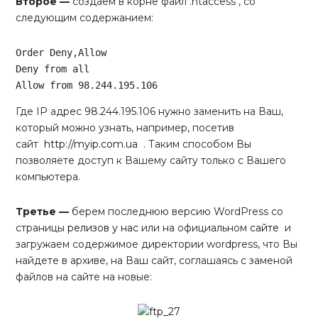
Второе
—
создаем в корне файл .htaccess , со
следующим содержанием:
Order
Deny
,
Allow
Deny
from
all
Allow
from
 98
.244
.195
.106
Code language:
CSS
(
css
)
Где IP адрес 98.244.195.106 нужно заменить на Ваш,
который можно узнать, например, посетив
сайт
http://myip.com.ua
. Таким способом Вы
позволяете доступ к Вашему сайту только с Вашего
компьютера.
Третье
—
берем последнюю версию WordPress со
страницы
релизов у нас
или на официальном
сайте
и
загружаем содержимое директории wordpress, что Вы
найдете в архиве, на Ваш сайт, соглашаясь с заменой
файлов на сайте на новые: