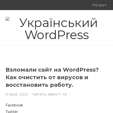
Ви
F
X
Y
шукали:
a
(
o
c
T
u
e
w
T
b
i
u
o
t
b
Взломали сайт на WordPress?
o
t
e
Как очистить от вирусов и
k
e
восстановить работу.
r
11 МАЯ, 2021
ЧИТАТЬ МИНУТ ~10
)
Facebook
Twitter