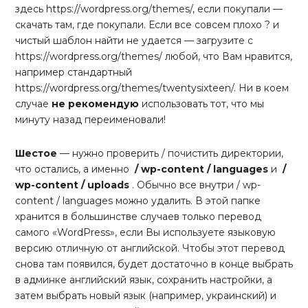
здесь https://wordpress.org/themes/, если покупали —
скачать там, где покупали. Если все совсем плохо ? и
чистый шаблон найти не удается — загрузите с
https://wordpress.org/themes/ любой, что Вам нравится,
например стандартный
https://wordpress.org/themes/twentysixteen/. Ни в коем
случае
не рекомендую
использовать тот, что мы
минуту назад переименовали!
Шестое
— нужно проверить / почистить директории,
что остались, а именно
/ wp-content / languages
и
/
wp-content / uploads
. Обычно все внутри / wp-
content / languages можно удалить. В этой папке
хранится в большинстве случаев только перевод
самого «WordPress», если Вы используете языковую
версию отличную от английской. Чтобы этот перевод
снова там появился, будет достаточно в конце выбрать
в админке английский язык, сохранить настройки, а
затем выбрать новый язык (например, украинский) и