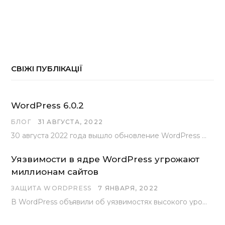
СВІЖІ ПУБЛІКАЦІЇ
WordPress 6.0.2
БЛОГ
31 АВГУСТА, 2022
30 августа 2022 года вышло обновление WordPress под номером 6.0.2 . Эта версия доступна для скачивания с сайта wordpress.org…
Уязвимости в ядре WordPress угрожают
миллионам сайтов
ЗАЩИТА WORDPRESS
7 ЯНВАРЯ, 2022
В WordPress объявили об уязвимостях высокого уровня, найденных основной командой разработчиков. В сообщении говорится, что…