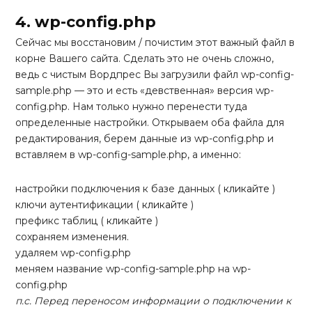
Code language:
HTML, XML
(
xml
)
4. wp-config.php
Сейчас мы восстановим / почистим этот важный файл в
корне Вашего сайта. Сделать это не очень сложно,
ведь с чистым Вордпрес Вы загрузили файл wp-config-
sample.php — это и есть «девственная» версия wp-
config.php. Нам только нужно перенести туда
определенные настройки. Открываем оба файла для
редактирования, берем данные из wp-config.php и
вставляем в wp-config-sample.php, а именно:
настройки подключения к базе данных (
кликайте
)
ключи аутентификации (
кликайте
)
префикс таблиц (
кликайте
)
сохраняем изменения.
удаляем wp-config.php
меняем название wp-config-sample.php на wp-
config.php
п.с.
Перед переносом информации о подключении к