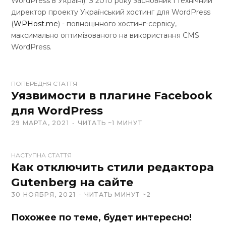
WordPress в Україні). З 2010 року засновник і технічний
директор проекту Український хостинг для WordPress
(
WPHost.me
) - повноцінного хостинг-сервісу,
максимально оптимізованого на використання CMS
WordPress.
W
ПОПЕРЕДНЯ СТАТТЯ
e
Уязвимости в плагине Facebook
b
для WordPress
s
29 МАРТА, 2021
ЧИТАТЬ ~1 МИНУТ
i
t
e
НАСТУПНА СТАТТЯ
Как отключить стили редактора
Gutenberg на сайте
30 НОЯБРЯ, 2021
ЧИТАТЬ МИНУТ ~2
Похожее по теме, будет интересно!