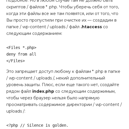
подобное. Но в любом случае там не должно быть
скриптов / файлов * .php. Чтобы уберечь себя от того,
когда эти файлы все же там появятся, или от того, что
Вы просто пропустили при очистке их — создадим в
папке / wp-content / uploads / файл
.htaccess
со
следующим содержанием:
<
Files
 *
.php
>
</
Files
>
Code language:
HTML, XML
(
xml
)
Это запрещает доступ любому к файлам * .php в папке
/ wp-content / uploads /, некий дополнительный
уровень защиты. Плюс, если еще такого нет, создайте
рядом файл
index.php
со следующим содержимым,
чтобы через браузер нельзя было напрямую
просматривать содержимое директории / wp-content /
uploads /:
<?php
// Silence is golden.