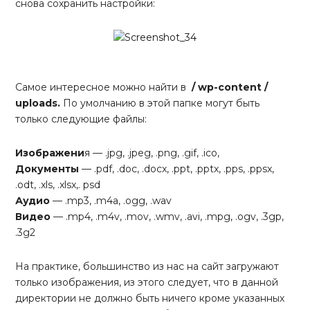
снова сохранить настройки:
Самое интересное можно найти в
/ wp-content /
uploads.
По умолчанию в этой папке могут быть
только следующие файлы:
Изображени
я — .jpg, .jpeg, .png, .gif, .ico,
Документы
— .pdf, .doc, .docx, .ppt, .pptx, .pps, .ppsx,
.odt, .xls, .xlsx,. psd
Аудио
— .mp3, .m4a, .ogg, .wav
Видео
— .mp4, .m4v, .mov, .wmv, .avi, .mpg, .ogv, .3gp,
.3g2
На практике, большинство из нас на сайт загружают
только изображения, из этого следует, что в данной
директории не должно быть ничего кроме указанных