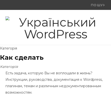
Ви
F
X
Y
шукали:
a
(
o
c
T
u
e
w
T
Категорія
b
i
u
Как сделать
o
t
b
Категорія
o
t
e
Есть задача, которую Вы не воплощали в жизнь?
Инструкции, руководства, документация к Wordpress,
k
e
плагинам, темам и различным недокументированным
r
возможностям.
)