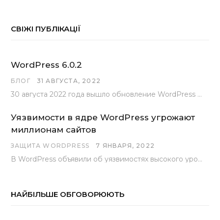
СВІЖІ ПУБЛІКАЦІЇ
WordPress 6.0.2
БЛОГ
31 АВГУСТА, 2022
30 августа 2022 года вышло обновление WordPress под номером 6.0.2 . Эта версия доступна для скачивания с сайта wordpress.org…
Уязвимости в ядре WordPress угрожают
миллионам сайтов
ЗАЩИТА WORDPRESS
7 ЯНВАРЯ, 2022
В WordPress объявили об уязвимостях высокого уровня, найденных основной командой разработчиков. В сообщении говорится, что…
НАЙБІЛЬШЕ ОБГОВОРЮЮТЬ