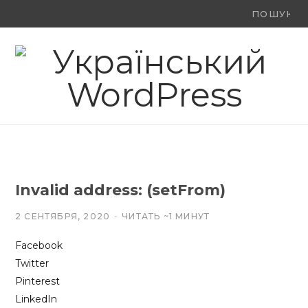
Ви
F
X
Y
шукали:
a
(
o
c
T
u
e
w
T
b
i
u
o
t
b
Invalid address: (setFrom)
o
t
e
2 СЕНТЯБРЯ, 2020
ЧИТАТЬ ~1 МИНУТ
k
e
Facebook
r
Twitter
)
Pinterest
LinkedIn