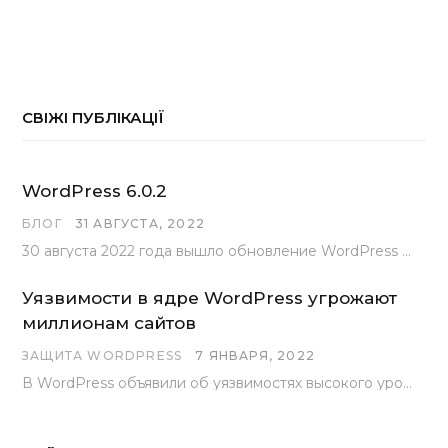
СВІЖІ ПУБЛІКАЦІЇ
WordPress 6.0.2
БЛОГ
31 АВГУСТА, 2022
30 августа 2022 года вышло обновление WordPress под номером 6.0.2 . Эта версия доступна для скачивания с сайта wordpress.org…
Уязвимости в ядре WordPress угрожают
миллионам сайтов
ЗАЩИТА WORDPRESS
7 ЯНВАРЯ, 2022
В WordPress объявили об уязвимостях высокого уровня, найденных основной командой разработчиков. В сообщении говорится, что…