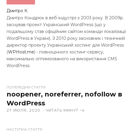
Дмитро К.
Дмитро Кондрюк в веб-індустрії з 2003 року. В 2009р.
заснував проект Український WordPress (що у
подальшому став офіційним сайтом команди локалізації
WordPress в Україні). З 2010 року засновник і технічний
директор проекту Український хостинг для WordPress
(
WPHost.me
) - повноцінного хостинг-сервісу,
максимально оптимізованого на використання CMS
WordPress.
W
ПОПЕРЕДНЯ СТАТТЯ
e
noopener, noreferrer, nofollow в
b
WordPress
s
27 ИЮЛЯ, 2020
ЧИТАТЬ МИНУТ ~4
i
t
e
НАСТУПНА СТАТТЯ