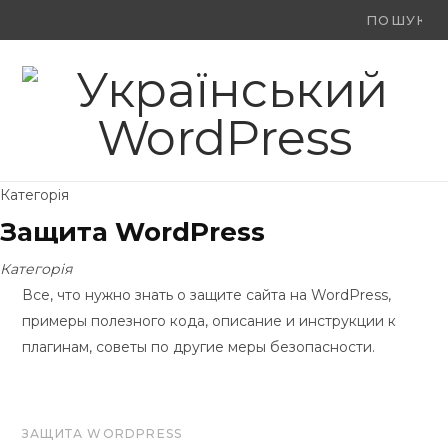
Ви
F
X
Y
шукали:
a
(
o
c
T
u
e
w
T
Категорія
b
i
u
Защита WordPress
o
t
b
Категорія
o
t
e
Все, что нужно знать о защите сайта на WordPress,
примеры полезного кода, описание и инструкции к
k
e
плагинам, советы по другие меры безопасности.
r
)
ЗАЩИТА WORDPRESS