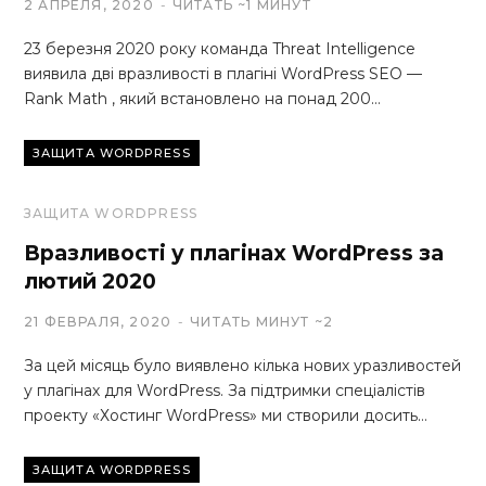
2 АПРЕЛЯ, 2020
ЧИТАТЬ ~1 МИНУТ
23 березня 2020 року команда Threat Intelligence
виявила дві вразливості в плагіні WordPress SEO —
Rank Math , який встановлено на понад 200…
ЗАЩИТА WORDPRESS
ЗАЩИТА WORDPRESS
Вразливості у плагінах WordPress за
лютий 2020
21 ФЕВРАЛЯ, 2020
ЧИТАТЬ МИНУТ ~2
За цей місяць було виявлено кілька нових уразливостей
у плагінах для WordPress. За підтримки спеціалістів
проекту «Хостинг WordPress» ми створили досить…
ЗАЩИТА WORDPRESS