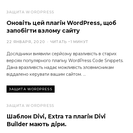
ЗАЩИТА WORDPRESS
Оновіть цей плагін WordPress, щоб
запобігти взлому сайту
22 ЯНВАРЯ, 2020
ЧИТАТЬ ~1 МИНУТ
Дослідники виявили серйозну вразливість в старих
версіях популярного плагіну WordPress Code Snippets.
Дана вразливість надає можливість зловмисникам
віддалено керувати вашим сайтом. …
ЗАЩИТА WORDPRESS
ЗАЩИТА WORDPRESS
Шаблон Divi, Extra та плагін Divi
Builder мають діри.