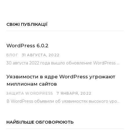
СВІЖІ ПУБЛІКАЦІЇ
WordPress 6.0.2
БЛОГ
31 АВГУСТА, 2022
30 августа 2022 года вышло обновление WordPress под номером 6.0.2 . Эта версия доступна для скачивания с сайта wordpress.org…
Уязвимости в ядре WordPress угрожают
миллионам сайтов
ЗАЩИТА WORDPRESS
7 ЯНВАРЯ, 2022
В WordPress объявили об уязвимостях высокого уровня, найденных основной командой разработчиков. В сообщении говорится, что…
НАЙБІЛЬШЕ ОБГОВОРЮЮТЬ