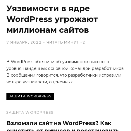
Уязвимости в ядре
WordPress угрожают
миллионам сайтов
7 ЯНВАРЯ, 2022
ЧИТАТЬ МИНУТ ~2
В WordPress объявили об уязвимостях высокого
уровня, найденных основной командой разработчиков.
В сообщении говорится, что разработчики исправили
четыре уязвимости, оцененных…
Читать...
ЗАЩИТА WORDPRESS
ЗАЩИТА WORDPRESS
Взломали сайт на WordPress? Как
очистить от вирусов и восстановить