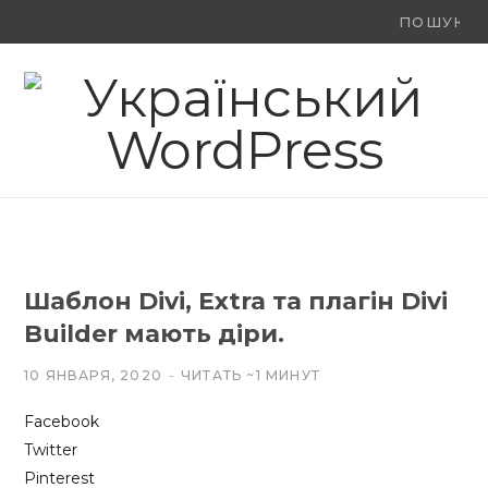
Ви
F
X
Y
шукали:
a
(
o
c
T
u
e
w
T
b
i
u
o
t
b
Шаблон Divi, Extra та плагін Divi
o
t
e
Builder мають діри.
k
e
10 ЯНВАРЯ, 2020
ЧИТАТЬ ~1 МИНУТ
r
Facebook
)
Twitter
Pinterest