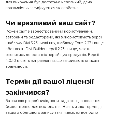
для виконання був достатньо невеликий, дана
вразливість класифікується як серйозна.
Чи вразливий ваш сайт?
Кожен сайт з зареєстрованими користувачами,
авторами та редакторами, які використовують версії
шаблону Divi 3.23 і новіших, шаблону Extra 2.23 і вище
або плагін Divi Builder версії 2.23 і вище, мають
оновитись до останніх версій цих продуктів. Версії
4.0.10 містять виправлення, що закривають описані
вразливості.
Термін дії вашої ліцензії
закінчився?
За заявою розробників, вони надають ці оновлення
безкоштовно для всіх клієнтів. Навіть якщо термін дії
вашого облікового запису закінчився, ви все одно