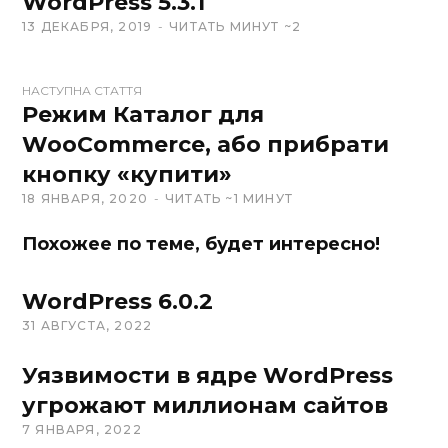
WordPress 5.3.1
b
13 ДЕКАБРЯ, 2019
ЧИТАТЬ МИНУТ ~2
s
i
t
НАСТУПНА СТАТТЯ
Режим Каталог для
e
WooCommerce, або прибрати
кнопку «купити»
18 ЯНВАРЯ, 2020
ЧИТАТЬ ~1 МИНУТ
Похожее по теме, будет интересно!
WordPress 6.0.2
31 АВГУСТА, 2022
Уязвимости в ядре WordPress
угрожают миллионам сайтов
7 ЯНВАРЯ, 2022