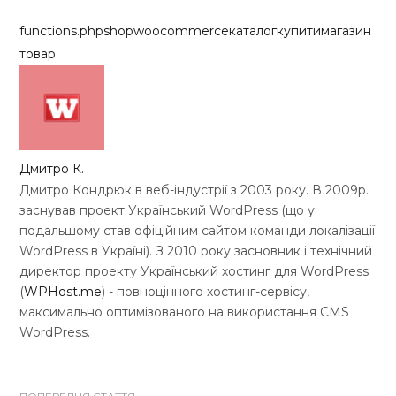
functions.php
shop
woocommerce
каталог
купити
магазин
товар
Дмитро К.
Дмитро Кондрюк в веб-індустрії з 2003 року. В 2009р.
заснував проект Український WordPress (що у
подальшому став офіційним сайтом команди локалізації
WordPress в Україні). З 2010 року засновник і технічний
директор проекту Український хостинг для WordPress
(
WPHost.me
) - повноцінного хостинг-сервісу,
максимально оптимізованого на використання CMS
WordPress.
W