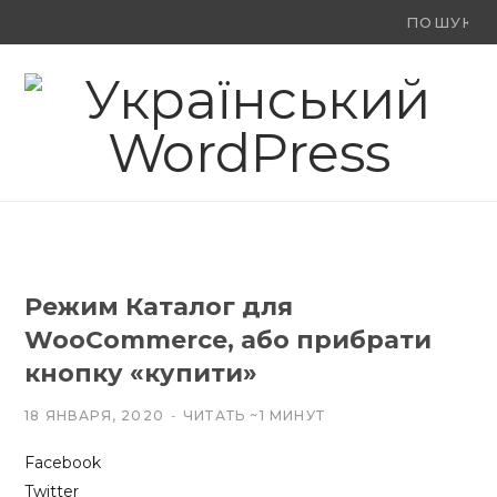
Ви
F
X
Y
шукали:
a
(
o
c
T
u
e
w
T
b
i
u
o
t
b
Режим Каталог для
o
t
e
WooCommerce, або прибрати
k
e
кнопку «купити»
r
18 ЯНВАРЯ, 2020
ЧИТАТЬ ~1 МИНУТ
)
Facebook
Twitter