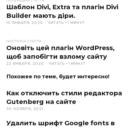
ПОПЕРЕДНЯ СТАТТЯ
e
Шаблон Divi, Extra та плагін Divi
b
Builder мають діри.
s
10 ЯНВАРЯ, 2020
ЧИТАТЬ ~1 МИНУТ
i
t
e
НАСТУПНА СТАТТЯ
Оновіть цей плагін WordPress,
щоб запобігти взлому сайту
22 ЯНВАРЯ, 2020
ЧИТАТЬ ~1 МИНУТ
Похожее по теме, будет интересно!
Как отключить стили редактора
Gutenberg на сайте
30 НОЯБРЯ, 2021
Удалить шрифт Google fonts в