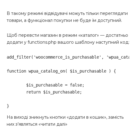
В такому режимі відвідувачі можуть тільки переглядати
товари, а функціонал покупки не буде їм доступний.
Щоб перевсти магазин в режим «каталог» — достатньо
додати у functions.php вашого шаблону наступний код:
add_filter(
'woocommerce_is_purchasable'
, 
'wpua_catalo
function
wpua_catalog_on
( $is_purchasable )
{

	$is_purchasable = 
false
;

return
 $is_purchasable;

}
Code language:
PHP
(
php
)
На виході зникнуть кнопки «додати в кошик», замість
них з’являться «читати далі»