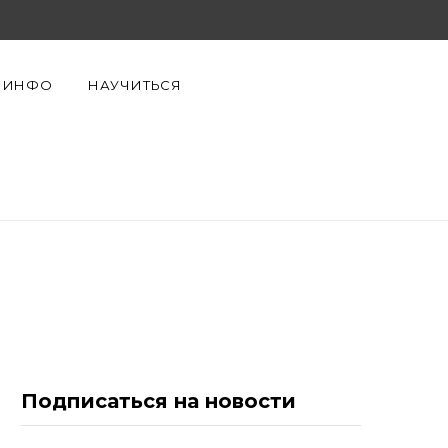
F
X
Y
a
(
o
ИНФО
НАУЧИТЬСЯ
c
T
u
e
w
T
b
i
u
o
t
b
o
t
e
k
e
r
Подписаться на новости
)