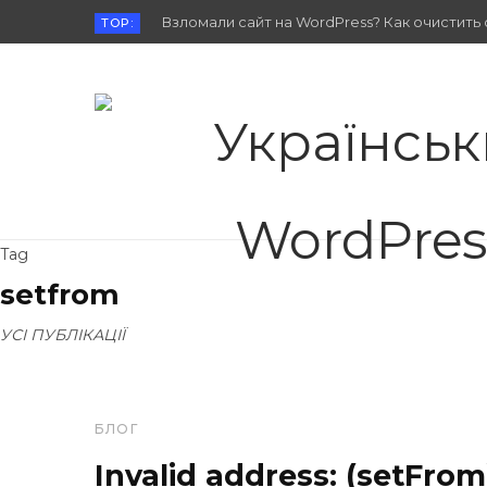
Взломали сайт на WordPress? Как очистить 
TOP:
Tag
setfrom
УСІ ПУБЛІКАЦІЇ
БЛОГ
Invalid address: (setFrom