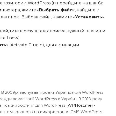
позитории WordPress (и перейдите на шаг 6):
мпьютера, жмите «
Выбрать файл
«, найдите и
плагином. Выбрав файл, нажмите «
Установить
»
найдите в результатах поиска нужный плагин и
nstall now):
ать
» (Activate Plugin), для активации
. В 2009р. заснував проект Український WordPress
нди локалізації WordPress в Україні). З 2010 року
аїнський хостинг для WordPress (
WPHost.me
) -
 оптимізованого на використання CMS WordPress.