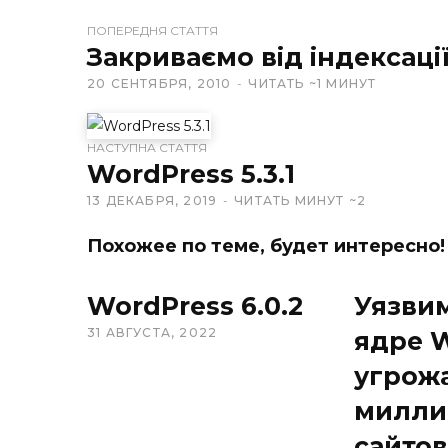
ПОПЕРЕДНЯ СТАТТЯ
W
Закриваємо від індексаці
e
20 СЕНТЯБРЯ, 2010
ЧИТАТЬ ~1 МИНУТ
b
s
i
НАСТУПНА СТАТТЯ
t
WordPress 5.3.1
e
13 ДЕКАБРЯ, 2019
ЧИТАТЬ МИНУТ ~2
Похожее по теме, будет интересно!
WordPress 6.0.2
Уязви
31 АВГУСТА, 2022
ядре 
угрож
милли
сайтов