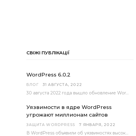
СВІЖІ ПУБЛІКАЦІЇ
WordPress 6.0.2
БЛОГ
31 АВГУСТА, 2022
30 августа 2022 года вышло обновление WordPress под номером 6.0.2 . Эта версия доступна для скачивания с сайта wordpress.org…
Уязвимости в ядре WordPress
угрожают миллионам сайтов
ЗАЩИТА WORDPRESS
7 ЯНВАРЯ, 2022
В WordPress объявили об уязвимостях высокого уровня, найденных основной командой разработчиков. В сообщении говорится, что…