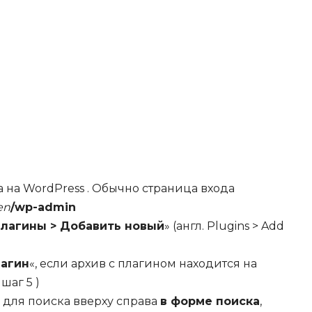
 на WordPress . Обычно страница входа
en
/wp-admin
лагины > Добавить новый
» (англ. Plugins > Add
лагин
«, если архив с плагином находится на
шаг 5 )
 для поиска вверху справа
в форме поиска
,