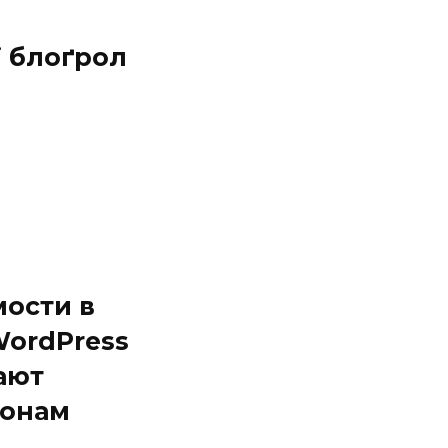
ї блоґрол
мости в
WordPress
ают
онам