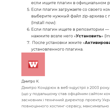
если ищите плагин в официальном ре
Если плагин загружаете со своего ко
выберите нужный файл zip-архива с 
(Install now):
Если плагин ищете в репозитории — 
нажмите возле него «
Установить
» (I
После установки жмите «
Активиров
установленного плагина.
Дмитро К.
Дмитро Кондрюк в веб-індустрії з 2003 року
(що у подальшому став офіційним сайтом кома
засновник і технічний директор проекту Укр
повноцінного хостинг-сервісу, максимально