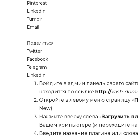
Pinterest
LinkedIn
Tumblr
Email
Поделиться
Twitter
Facebook
Telegram
LinkedIn
Войдите в админ панель своего сайта
находится по ссылке
http://
vash-dom
Откройте в левому меню страницу «
П
New)
Нажмите вверху слева «
Загрузить п
Вашем компьютере (и переходите на 
Введите название плагина или слова