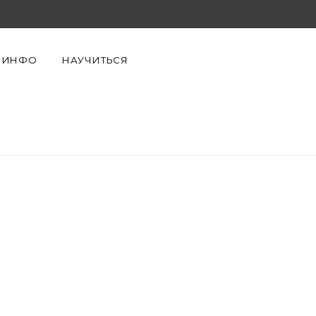
F
X
Y
a
(
o
ИНФО
НАУЧИТЬСЯ
c
T
u
e
w
T
b
i
u
o
t
b
o
t
e
k
e
r
)