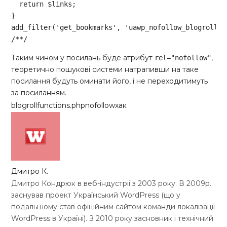
return
 $links; 

} 

add_filter(
'get_bookmarks'
, 
'uawp_nofollow_blogroll'
/**/
Code language:
PHP
(
php
)
Таким чином у посилань буде атрибут
,
rel="nofollow"
теоретично пошукові системи натрапивши на таке
посилання будуть оминати його, і не переходитимуть
за посиланням.
blogroll
functions.php
nofollow
хак
Дмитро К.
Дмитро Кондрюк в веб-індустрії з 2003 року. В 2009р.
заснував проект Український WordPress (що у
подальшому став офіційним сайтом команди локалізації
WordPress в Україні). З 2010 року засновник і технічний