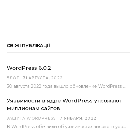
СВІЖІ ПУБЛІКАЦІЇ
WordPress 6.0.2
БЛОГ
31 АВГУСТА, 2022
30 августа 2022 года вышло обновление WordPress под номером 6.0.2 . Эта версия доступна для скачивания с сайта wordpress.org…
Уязвимости в ядре WordPress угрожают
миллионам сайтов
ЗАЩИТА WORDPRESS
7 ЯНВАРЯ, 2022
В WordPress объявили об уязвимостях высокого уровня, найденных основной командой разработчиков. В сообщении говорится, что…