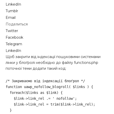
LinkedIn
Tumblr
Email
Поделиться
Twitter
Facebook
Telegram
LinkedIn
Щоб закрити від індексації пошуковими системами
лінки у блоґролі необхідно до файлу functions.php
поточної теми додати такий код:
/* Закриваємо від індексації блоґрол */
function
uawp_nofollow_blogroll
( $links )
{ 

foreach
($links 
as
 $link) { 

    $link->link_rel .= 
' nofollow'
; 

    $link->link_rel = trim($link->link_rel); 

  } 
