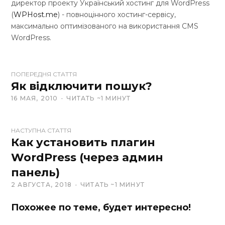
директор проекту Український хостинг для WordPress
(
WPHost.me
) - повноцінного хостинг-сервісу,
максимально оптимізованого на використання CMS
WordPress.
W
ПОПЕРЕДНЯ СТАТТЯ
e
Як відключити пошук?
b
16 МАЯ, 2010
ЧИТАТЬ ~1 МИНУТ
s
i
t
НАСТУПНА СТАТТЯ
Как установить плагин
e
WordPress (через админ
панель)
2 АВГУСТА, 2018
ЧИТАТЬ ~1 МИНУТ
Похожее по теме, будет интересно!