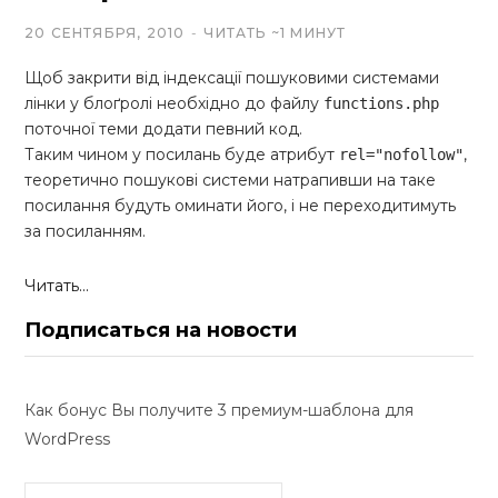
20 СЕНТЯБРЯ, 2010
ЧИТАТЬ ~1 МИНУТ
Щоб закрити від індексації пошуковими системами
лінки у блоґролі необхідно до файлу
functions.php
поточної теми додати певний код.
Таким чином у посилань буде атрибут
,
rel="nofollow"
теоретично пошукові системи натрапивши на таке
посилання будуть оминати його, і не переходитимуть
за посиланням.
Читать...
Подписаться на новости
Как бонус Вы получите 3 премиум-шаблона для
WordPress