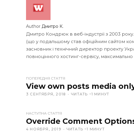
Author
Дмитро К.
Дмитро Кондрюк в веб-індустрії з 2003 року
(що у подальшому став офіційним сайтом кома
засновник і технічний директор проекту Укр
повноцінного хостинг-сервісу, максимально
W
ПОПЕРЕДНЯ СТАТТЯ
e
View own posts media onl
b
3 СЕНТЯБРЯ, 2018
ЧИТАТЬ ~1 МИНУТ
s
i
t
НАСТУПНА СТАТТЯ
e
Override Comment Option
4 НОЯБРЯ, 2019
ЧИТАТЬ ~1 МИНУТ