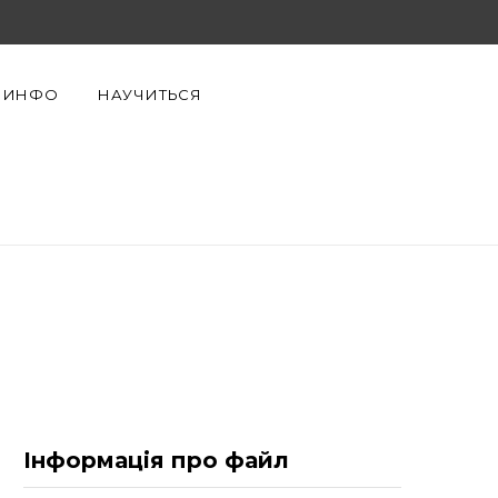
F
X
Y
a
(
o
ИНФО
НАУЧИТЬСЯ
c
T
u
e
w
T
b
i
u
o
t
b
o
t
e
k
e
r
)
Інформація про файл