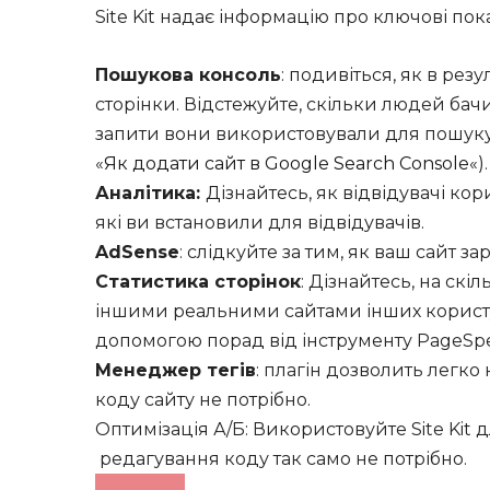
Site Kit надає інформацію про ключові пока
Пошукова консоль
: подивіться, як в ре
сторінки. Відстежуйте, скільки людей бачи
запити вони використовували для пошуку
«
Як додати сайт в Google Search Console
«).
Аналітика:
Дізнайтесь, як відвідувачі кор
які ви встановили для відвідувачів.
AdSense
: слідкуйте за тим, як ваш сайт з
Статистика сторінок
: Дізнайтесь, на скі
іншими реальними сайтами інших користув
допомогою порад від інструменту PageSpeed
Менеджер тегів
: плагін дозволить легк
коду сайту не потрібно.
Оптимізація А/Б: Використовуйте Site Kit д
редагування коду так само не потрібно.