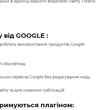
едньо в адмінці Вашого вордпрес сайту. Плагін
у від GOOGLE :
які роблять використання продуктів Google
лі WordPress
кох сервісів Google без редагування коду
айту та для окремих публікацій
тримуються плагіном: