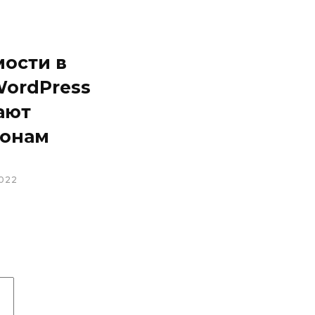
мости в
WordPress
ают
онам
022