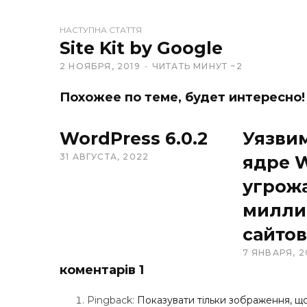
i
t
НАСТУПНА СТАТТЯ
e
Site Kit by Google
2 НОЯБРЯ, 2019
ЧИТАТЬ МИНУТ ~2
Похожее по теме, будет интересно!
WordPress 6.0.2
Уязви
31 АВГУСТА, 2022
ядре 
угрож
милли
сайтов
7 ЯНВАРЯ, 2
коментарів
1
Pingback:
Показувати тільки зображення, щ