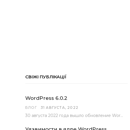
СВІЖІ ПУБЛІКАЦІЇ
WordPress 6.0.2
БЛОГ
31 АВГУСТА, 2022
30 августа 2022 года вышло обновление WordPress под номером 6.0.2 . Эта версия доступна для скачивания с сайта wordpress.org…
Уязвимости в ядре WordPress