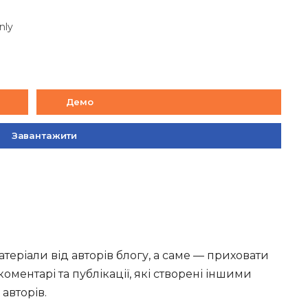
nly
Демо
Завантажити
теріали від авторів блогу, а саме — приховати
оментарі та публікації, які створені іншими
авторів.