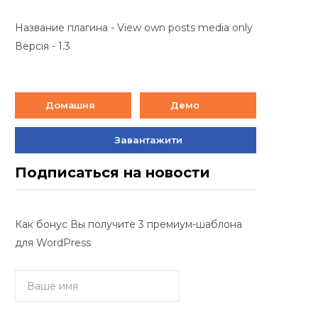
Название плагина - View own posts media only
Версія - 1.3
Домашня
Демо
Завантажити
Подписаться на новости
Как бонус Вы получите 3 премиум-шаблона
для WordPress