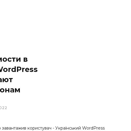
мости в
WordPress
ают
онам
022
о завантажив користувач - Український WordPress