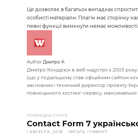
Це дозволяє в багатьох випадках спростити
особисті матеріали. Плагін має сторінку на
певні функції вимкнути немає можливості
Author
Дмитро К.
Дмитро Кондрюк в веб-індустрії з 2003 року
(що у подальшому став офіційним сайтом кома
засновник і технічний директор проекту Укр
повноцінного хостинг-сервісу, максимально
W
ПОПЕРЕДНЯ СТАТТЯ
e
Contact Form 7 українсь
b
1 АВГУСТА, 2018
ЧИТАТЬ ~1 МИНУТ
s