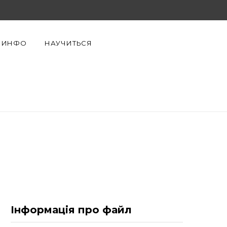
F
X
Y
a
(
o
ИНФО
НАУЧИТЬСЯ
c
T
u
e
w
T
b
i
u
o
t
b
o
t
e
k
e
r
)
Інформація про файл