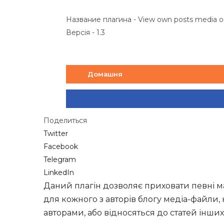
Название плагина - View own posts media o
Версія - 1.3
Домашня
Поделиться
Twitter
Facebook
Telegram
LinkedIn
Даний плагін дозволяє приховати певні ма
для кожного з авторів блогу медіа-файли, к
авторами, або відносяться до статей інших 