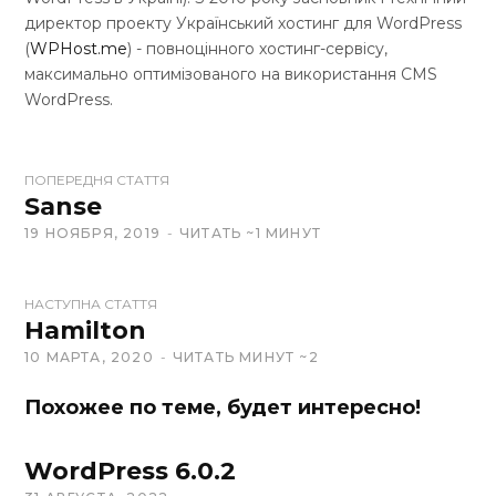
директор проекту Український хостинг для WordPress
(
WPHost.me
) - повноцінного хостинг-сервісу,
максимально оптимізованого на використання CMS
WordPress.
W
ПОПЕРЕДНЯ СТАТТЯ
e
Sanse
b
19 НОЯБРЯ, 2019
ЧИТАТЬ ~1 МИНУТ
s
i
t
НАСТУПНА СТАТТЯ
Hamilton
e
10 МАРТА, 2020
ЧИТАТЬ МИНУТ ~2
Похожее по теме, будет интересно!
WordPress 6.0.2