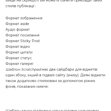
Вище на скріншоті Ви можете бачити приклади таких
стилів публікації :
Формат зображення
Формат aside
Аудіо формат
Формат посилання
Формат Sticky Post
Формат відео
Формат цитати
Формат статус
Формат галереї
Шаблон Scratchpad
має два сайдбари для віджетів:
один збоку, інший в підвалі сайту (знизу). Деякі в
іджети
також додатково стилізовані за допомогою різних
фонів, показаних нижче:
Шаблон також підтримує кілька готових кольорових