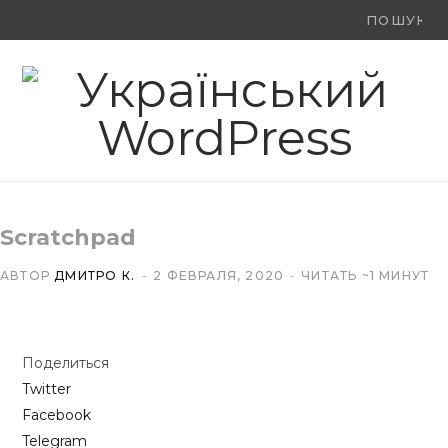
Ви
F
X
Y
шукали:
a
(
o
c
T
u
e
w
T
b
i
u
Scratchpad
o
t
b
АВТОР
ДМИТРО К.
2 ФЕВРАЛЯ, 2020
ЧИТАТЬ ~1 МИНУТ
o
t
e
k
e
Поделиться
r
Twitter
)
Facebook
Telegram