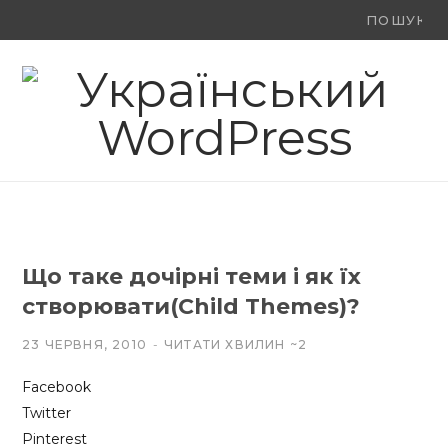
Ви
F
X
Y
шукали:
a
(
o
c
T
u
e
w
T
b
i
u
o
t
b
Що таке дочірні теми і як їх
o
t
e
створювати(Child Themes)?
k
e
23 ЧЕРВНЯ, 2010
ЧИТАТИ ХВИЛИН ~2
r
Facebook
)
Twitter
Pinterest