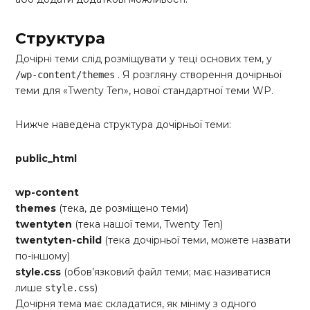
Структура
Дочірні теми слід розміщувати у теці основих тем, у
. Я розгляну створення дочірньої
/wp-content/themes
теми для «Twenty Ten», нової стандартної теми WP.
Нижче наведена структура дочірньої теми:
public_html
wp-content
themes
(тека, де розміщено теми)
twentyten
(тека нашої теми, Twenty Ten)
twentyten-child
(тека дочірньої теми, можете назвати
по-іншому)
style.css
(обов’язковий файл теми; має називатися
лише
)
style.css
Дочірня тема має складатися, як мініму з одного