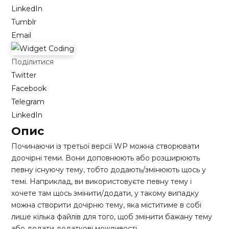
LinkedIn
Tumblr
Email
Поділитися
Twitter
Facebook
Telegram
LinkedIn
Опис
Починаючи із третьої версії WP можна створювати
доочірні теми. Вони доповнюють або розширюють
певну існуючу тему, тобто додають/змінюють щось у
темі. Наприклад, ви використовуєте певну тему і
хочете там щось змінити/додати, у такому випадку
можна створити дочірню тему, яка міститиме в собі
лише кілька файлів для того, щоб змінити бажану тему
або додати додаткові можливості.