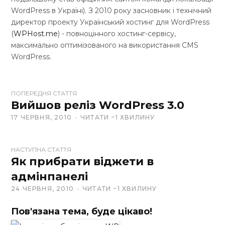
WordPress в Україні). З 2010 року засновник і технічний
директор проекту Український хостинг для WordPress
(
WPHost.me
) - повноцінного хостинг-сервісу,
максимально оптимізованого на використання CMS
WordPress.
W
ПОПЕРЕДНЯ СТАТТЯ
e
Вийшов реліз WordPress 3.0
b
17 ЧЕРВНЯ, 2010
ЧИТАТИ ~1 ХВИЛИНУ
s
i
t
НАСТУПНА СТАТТЯ
Як прибрати віджети в
e
адмінпанелі
24 ЧЕРВНЯ, 2010
ЧИТАТИ ~1 ХВИЛИНУ
Пов'язана тема, буде цікаво!