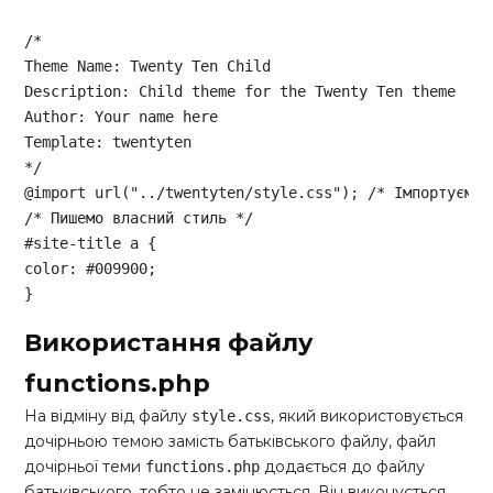
/*

Theme Name: Twenty Ten Child

Description: Child theme for the Twenty Ten theme

Author: Your name here

Template: twentyten

*/
@import
 url(
"../twentyten/style.css"
); 
/* Імпортуємо 
/* Пишемо власний стиль */
#site-title
a
color
: 
#009900
;

}
Code language:
CSS
(
css
)
Використання файлу
functions.php
На відміну від файлу
, який використовується
style.css
дочірньою темою замість батьківського файлу, файл
дочірньої теми
додається до файлу
functions.php
батьківського, тобто не замінюється. Він виконується