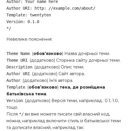
Author: Your name here

Author URI: http: //example.com/about/

Template: twentyten

Version: 0.1.0

*/
Code language:
CSS
(
css
)
Невелике пояснення:
. (
обов’язково
) Назва дочірньої теми.
Theme Name
. (додатково) Сторінка сайту дочірньої теми.
Theme URI
. (додатково) Опис теми.
Description
. (додатково) Сайт автора.
Author URI
. (додатково) Ім’я автора.
Author
. (
обов’язково
)
тека, де розміщена
Template
батьківська тема
.
. (додатково) Версія теми, наприклад.: 0.1, 1.0,
Version
тощо.
Після
ви вже можете писати свій власний код,
*/
можна, наприклад включити стиль із батьківської теми
та дописати власний, наприклад так: