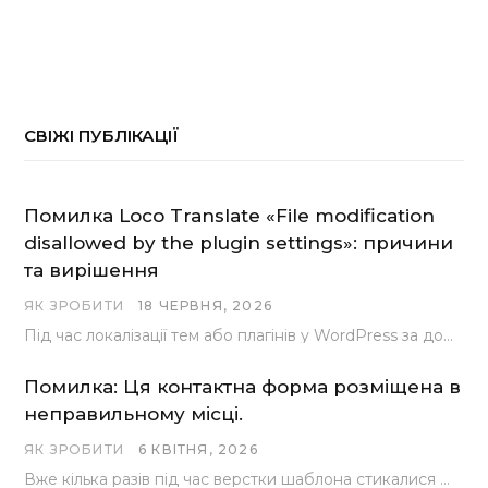
СВІЖІ ПУБЛІКАЦІЇ
Помилка Loco Translate «File modification
disallowed by the plugin settings»: причини
та вирішення
ЯК ЗРОБИТИ
18 ЧЕРВНЯ, 2026
Під час локалізації тем або плагінів у WordPress за допомогою популярного інструменту Loco Translate розробники…
Помилка: Ця контактна форма розміщена в
неправильному місці.
ЯК ЗРОБИТИ
6 КВІТНЯ, 2026
Вже кілька разів під час верстки шаблона стикалися з проблемою, коли замість контактної форми, згенерованої…