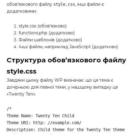
обов’язкового файлу
, інші файли є
style.css
додатковими:
style.css (обов’язково)
functions.php (додатково)
Файли шаблонів (додатково)
Інші файли, наприклад JavaScript (додатково)
Структура обов’язкового файлу
style.css
Завдяки цьому файлу WP визначає. що ця тема є
дочірньою для певної теми, у нашщому випадку це
«Twenty Ten».
/*

Theme Name: Twenty Ten Child

Theme URI: http: //example.com/

Description: Child theme for the Twenty Ten theme
