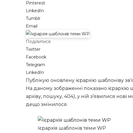
Pinterest
LinkedIn
Tumblr
Email
Поділитися
Twitter
Facebook
Telegram
LinkedIn
Публікую оновлену ієрархію шаблоніву зв’я
На даному зображенні показано ієрархію ш
архіву, пошуку, 404), у ній з’явилися нові 
дещо змінилося.
Ієрархія шаблонів теми WP