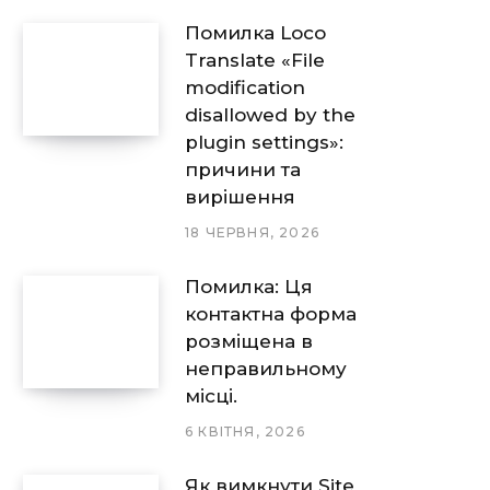
Помилка Loco
Translate «File
modification
disallowed by the
plugin settings»:
причини та
вирішення
18 ЧЕРВНЯ, 2026
Помилка: Ця
контактна форма
розміщена в
неправильному
місці.
6 КВІТНЯ, 2026
Як вимкнути Site