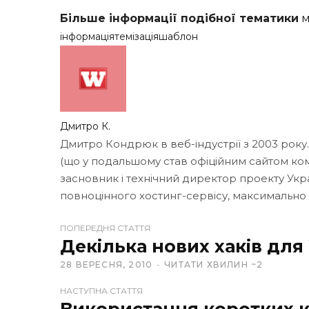
Більше інформації подібної тематики
м
інформація
темізація
шаблон
Дмитро К.
Дмитро Кондрюк в веб-індустрії з 2003 року
(що у подальшому став офіційним сайтом кома
засновник і технічний директор проекту Укр
повноцінного хостинг-сервісу, максимально
ПОПЕРЕДНЯ СТАТТЯ
W
Декілька нових хаків для
e
28 ВЕРЕСНЯ, 2010
ЧИТАТИ ХВИЛИН ~2
b
s
НАСТУПНА СТАТТЯ
i
Використання коротких к