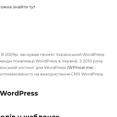
ожна знайти тут
. В 2009р. заснував проект Український WordPress
нди локалізації WordPress в Україні). З 2010 року
аїнський хостинг для WordPress (
WPHost.me
) -
 оптимізованого на використання CMS WordPress.
 WordPress
одів у шаблонах