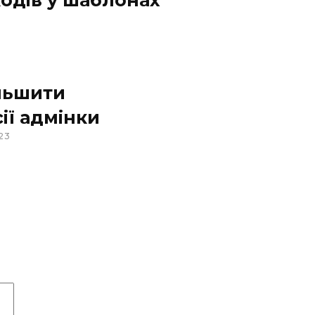
льшити
сії адмінки
23