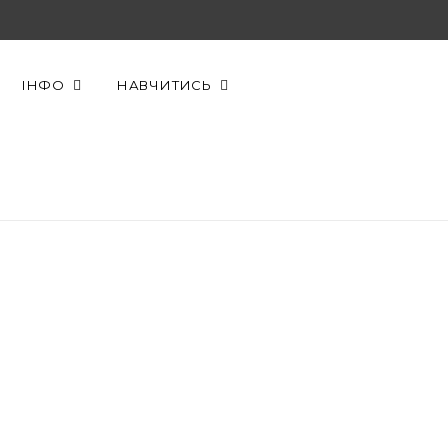
F
X
Y
a
(
o
ІНФО
НАВЧИТИСЬ
c
T
u
e
w
T
b
i
u
o
t
b
o
t
e
k
e
r
)