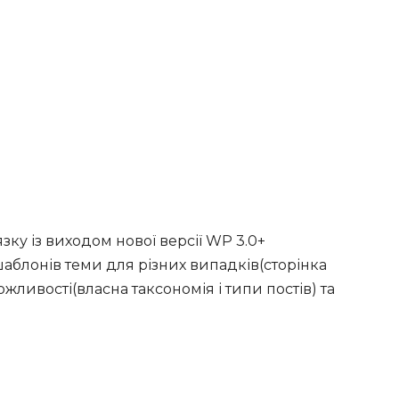
зку із виходом нової версії WP 3.0+
аблонів теми для різних випадків(сторінка
можливості(власна таксономія і типи постів) та