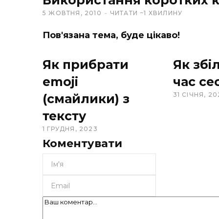
t
5 ЖОВТНЯ, 2010
ЧИТАТИ ~1 ХВИЛИНУ
e
Пов'язана тема, буде цікаво!
Як прибрати
Як збі
emoji
час се
31 СІЧНЯ, 20
(смайлики) з
тексту
1 ГРУДНЯ, 2023
Коментувати