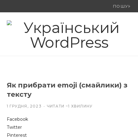
Ви
F
X
Y
шукали:
a
(
o
c
T
u
e
w
T
b
i
u
o
t
b
Як прибрати emoji (смайлики) з
o
t
e
тексту
k
e
1 ГРУДНЯ, 2023
ЧИТАТИ ~1 ХВИЛИНУ
r
Facebook
)
Twitter
Pinterest