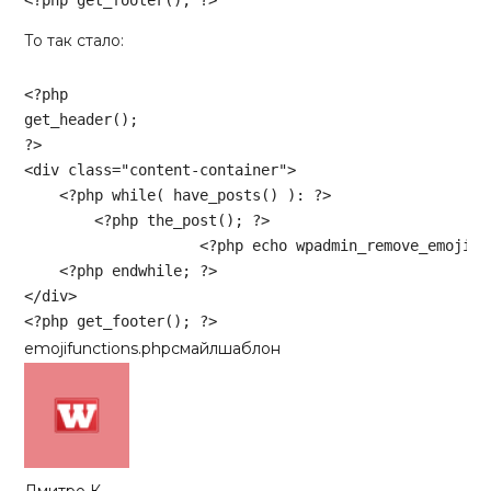
<?php
 get_footer(); 
?>
Code language:
HTML, XML
(
xml
)
То так стало:
<?php
?>
<
div
class
=
"content-container"
>
<?php
while
( have_posts() ): 
?>
<?php
 the_post(); 
?>
<?php
echo
 wpadmin_remove_emoji(g
<?php
endwhile
; 
?>
</
div
>
<?php
 get_footer(); 
?>
Code language:
HTML, XML
(
xml
)
emoji
functions.php
смайл
шаблон