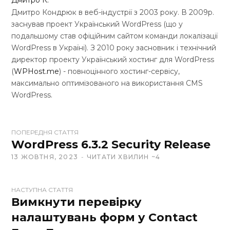
Дмитро К.
Дмитро Кондрюк в веб-індустрії з 2003 року. В 2009р.
заснував проект Український WordPress (що у
подальшому став офіційним сайтом команди локалізації
WordPress в Україні). З 2010 року засновник і технічний
директор проекту Український хостинг для WordPress
(
WPHost.me
) - повноцінного хостинг-сервісу,
максимально оптимізованого на використання CMS
WordPress.
W
ПОПЕРЕДНЯ СТАТТЯ
e
WordPress 6.3.2 Security Release
b
13 ЖОВТНЯ, 2023
ЧИТАТИ ХВИЛИН ~4
s
i
t
НАСТУПНА СТАТТЯ
Вимкнути перевірку
e
налаштувань форм у Contact