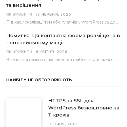
та вирішення
ЯК ЗРОБИТИ
18 ЧЕРВНЯ, 2026
Під час локалізації тем або плагінів у WordPress за допомогою популярного інструменту Loco Translate розробники…
Помилка: Ця контактна форма розміщена в
неправильному місці.
ЯК ЗРОБИТИ
6 КВІТНЯ, 2026
Вже кілька разів під час верстки шаблона стикалися з проблемою, коли замість контактної форми, згенерованої…
НАЙБІЛЬШЕ ОБГОВОРЮЮТЬ
HTTPS та SSL для
WordPress безкоштовно за
11 кроків
11 СІЧНЯ, 2017