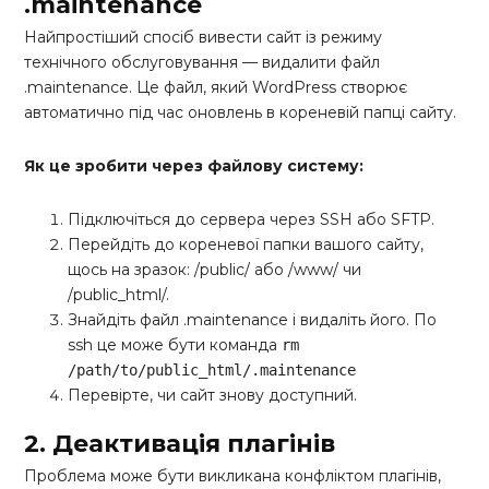
.maintenance
Найпростіший спосіб вивести сайт із режиму
технічного обслуговування — видалити файл
.maintenance. Це файл, який WordPress створює
автоматично під час оновлень в кореневій папці сайту.
Як це зробити
через файлову систему:
Підключіться до сервера через SSH або SFTP.
Перейдіть до кореневої папки вашого сайту,
щось на зразок: /public/ або /www/ чи
/public_html/.
Знайдіть файл .maintenance і видаліть його. По
ssh це може бути команда
rm
/path/to/public_html/.maintenance
Перевірте, чи сайт знову доступний.
2. Деактивація плагінів
Проблема може бути викликана конфліктом плагінів,