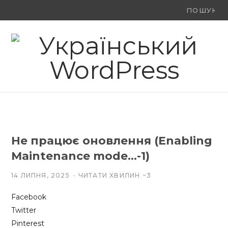
Ви
F
X
Y
шукали:
a
(
o
c
T
u
e
w
T
b
i
u
o
t
b
Не працює оновлення (Enabling
o
t
e
Maintenance mode…-1)
k
e
14 ЛИПНЯ, 2025
ЧИТАТИ ХВИЛИН ~3
r
Facebook
)
Twitter
Pinterest