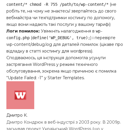
(не
content/* chmod -R 755 /path/to/wp-content/*
робіть те, на чому не знаєтесь! звертайтесь до свого
вебмайстра чи техпідтримки хостингу по допомогу,
якщо вони надають такі послуги у вашому тарифі)
Логи помилок:
Увімкніть налагодження в
wp-
(
) і перевірте
config.php
define('WP_DEBUG', true);
wp-content/debug.log для деталей помилок (цікаве про
відладку в статті
хостингу для wordpress
).
Сподіваємось, ця інструкція допомогла усунути
застрягання WordPress у режимі технічного
обслуговування, зокрема якщо причиною є помилка
“Update Failed: -1” у Starter Templates.
Дмитро К.
Дмитро Кондрюк в веб-індустрії з 2003 року. В 2009р.
заснував проект Український WordPress (що у