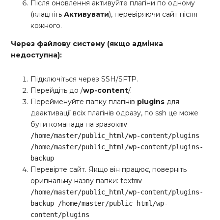
Після оновлення активуйте плагіни по одному
(клацніть
Активувати
), перевіряючи сайт після
кожного.
Через файлову систему (якщо адмінка
недоступна):
Підключіться через SSH/SFTP.
Перейдіть до /
wp-content
/.
Перейменуйте папку плагінів
plugins
для
деактивації всіх плагінів одразу, по ssh це може
бути команада на зразок
mv
/home/master/public_html/wp-content/plugins
/home/master/public_html/wp-content/plugins-
backup
Перевірте сайт. Якщо він працює, поверніть
оригінальну назву папки: text
mv
/home/master/public_html/wp-content/plugins-
backup /home/master/public_html/wp-
content/plugins