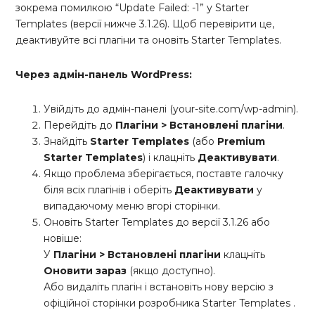
зокрема помилкою “Update Failed: -1” у Starter
Templates (версії нижче 3.1.26). Щоб перевірити це,
деактивуйте всі плагіни та оновіть Starter Templates.
Через адмін-панель WordPress:
Увійдіть до адмін-панелі (your-site.com/wp-admin).
Перейдіть до
Плагіни > Встановлені плагіни
.
Знайдіть
Starter Templates
(або
Premium
Starter Templates
) і клацніть
Деактивувати
.
Якщо проблема зберігається, поставте галочку
біля всіх плагінів і оберіть
Деактивувати
у
випадаючому меню вгорі сторінки.
Оновіть Starter Templates до версії 3.1.26 або
новіше:
У
Плагіни > Встановлені плагіни
клацніть
Оновити зараз
(якщо доступно).
Або видаліть плагін і встановіть нову версію з
офіційної сторінки розробника Starter Templates .