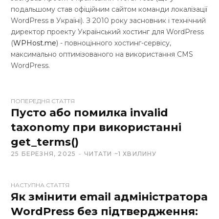
подальшому став офіційним сайтом команди локалізації
WordPress в Україні). З 2010 року засновник і технічний
директор проекту Український хостинг для WordPress
(
WPHost.me
) - повноцінного хостинг-сервісу,
максимально оптимізованого на використання CMS
WordPress.
W
ПОПЕРЕДНЯ СТАТТЯ
e
Пусто або помилка invalid
b
taxonomy при використанні
s
get_terms()
i
t
25 БЕРЕЗНЯ, 2025
ЧИТАТИ ~1 ХВИЛИНУ
e
НАСТУПНА СТАТТЯ
Як змінити email адміністратора
WordPress без підтвердження: