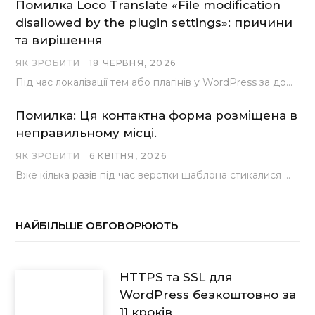
Помилка Loco Translate «File modification
disallowed by the plugin settings»: причини
та вирішення
ЯК ЗРОБИТИ
18 ЧЕРВНЯ, 2026
Під час локалізації тем або плагінів у WordPress за допомогою популярного інструменту Loco Translate розробники…
Помилка: Ця контактна форма розміщена в
неправильному місці.
ЯК ЗРОБИТИ
6 КВІТНЯ, 2026
Вже кілька разів під час верстки шаблона стикалися з проблемою, коли замість контактної форми, згенерованої…
НАЙБІЛЬШЕ ОБГОВОРЮЮТЬ
HTTPS та SSL для
WordPress безкоштовно за
11 кроків