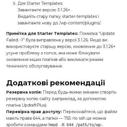
Для Starter Templates:
Завантажте версію 3.1.26+ .
Видаліть стару папку starter-templates і
завантажте нову до /wp-content/plugins/.
Примітка для Starter Templates:
Помилка “Update
Failed: -1” була виправлена у версії 3.1.26. Якщо ви
використовуєте старішу версію, оновлення до 3.1.26+
усуне проблему з nonce, яка може блокувати
оновлення інших плагінів або викликати режим
технічного обслуговування.
Додаткові рекомендації
Резервна копія:
Перед будь-якими змінами створіть
резервну копію сайту (наприклад, за допомогою
плагіна UpdraftPlus).
Перевірка прав доступу:
Переконайтеся, що файли
мають права 644, а папки — 755: по ssh це можна
зробити командами
hmod -R 644 /path/to/wp-