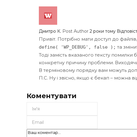
Дмитро К.
Post Author
2 роки тому
Відповіс
Привіт. Потрібно мати доступ до файлів,
та зміни
define( 'WP_DEBUG', false );
Тоді замість вказаного тексту помилки 
конкретну причину проблеми. Виходячи
В терміновому порядку вам можуть доп
П.С. Ну і звісно, якщо є бекап – можна в
Коментувати