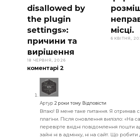
disallowed by
розмі
the plugin
непра
settings»:
місці.
6 КВІТНЯ, 20
причини та
вирішення
18 ЧЕРВНЯ, 2026
коментарі
2
Артур
2 роки тому
Відповісти
Вітаю! В мене таке питання. Я отримав 
плагіни. Після оновлення вилізло: «На с
перевірте вхідні повідомлення пошти а
зайні ні в адмінку, ні на сайт. Що роби