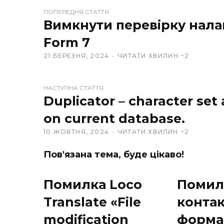
W
ПОПЕРЕДНЯ СТАТТЯ
e
Вимкнути перевірку нала
b
s
Form 7
i
21 БЕРЕЗНЯ, 2024
ЧИТАТИ ХВИЛИН ~2
t
e
НАСТУПНА СТАТТЯ
Duplicator – character set 
on current database.
10 ЖОВТНЯ, 2024
ЧИТАТИ ХВИЛИН ~2
Пов'язана тема, буде цікаво!
Помилка Loco
Помил
Translate «File
конта
modification
форма