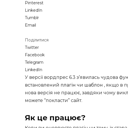
Pinterest
LinkedIn
Tumblr
Email
Поділитися
Twitter
Facebook
Telegram
LinkedIn
У версії вордпрес 6.3 з’явилась чудова ф
встановлений
плагін
чи
шаблон
, якщо в 
нова версія не працює, завдяки чому вик
можете “покласти” сайт.
Як це працює?
Коли ви оновлюєте плагін чи тему, їх стар