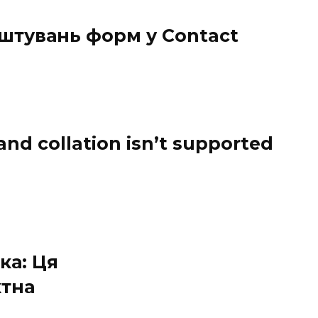
штувань форм у Contact
and collation isn’t supported
ка: Ця
ктна