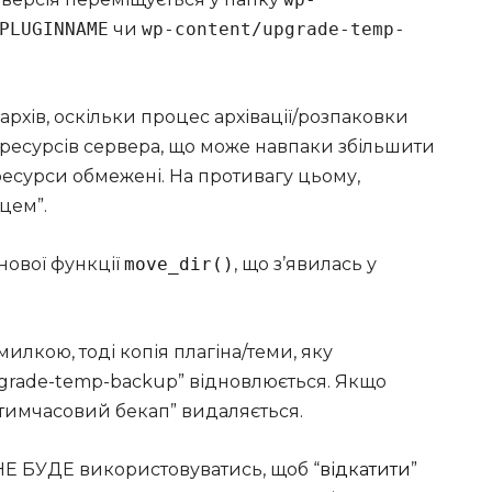
PLUGINNAME
чи
wp-content/upgrade-temp-
 архів, оскільки процес архівації/розпаковки
о ресурсів сервера, що може навпаки збільшити
ресурси обмежені. На противагу цьому,
цем”.
нової функції
move_dir()
, що з’явилась у
лкою, тоді копія плагіна/теми, яку
grade-temp-backup” відновлюється. Якщо
“тимчасовий бекап” видаляється.
НЕ БУДЕ використовуватись, щоб “
відкатити
”