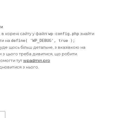
ти
 в корені сайту у файлі
знайти
wp-config.php
ти на
define( 'WP_DEBUG', true );
буде щось більш детальне, з вказівкою на
 з цього треба дивитися, що робити.
омогти тут
wpadmin.pro
ідновитися з нього.