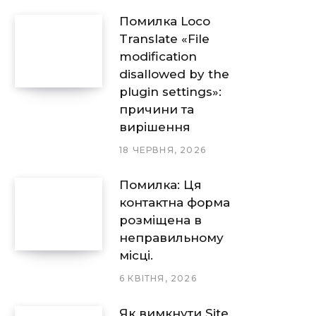
Помилка Loco
Translate «File
modification
disallowed by the
plugin settings»:
причини та
вирішення
18 ЧЕРВНЯ, 2026
Помилка: Ця
контактна форма
розміщена в
неправильному
місці.
6 КВІТНЯ, 2026
Як вимкнути Site