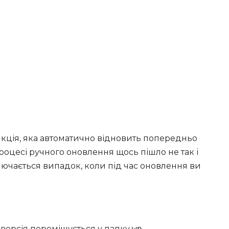
ункція, яка автоматично відновить попередньо
процесі ручного оновлення щось пішло не так і
лючається випадок, коли під час оновлення ви
а версія переміщується у папку
wp-