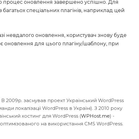
що процес оновлення завершено успішно. Для
 багатьох спеціальних плагінів, наприклад
цей
разі невдалого оновлення, користувач знову буде
о є оновлення для цього плагіну/шаблону, при
. В 2009р. заснував проект Український WordPress
нди локалізації WordPress в Україні). З 2010 року
аїнський хостинг для WordPress (
WPHost.me
) -
 оптимізованого на використання CMS WordPress.