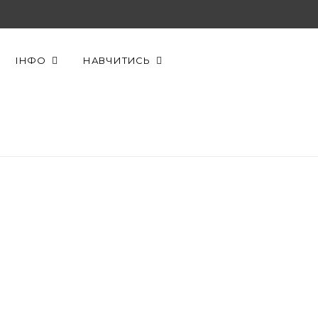
F
X
Y
a
(
o
ІНФО
НАВЧИТИСЬ
c
T
u
e
w
T
b
i
u
o
t
b
o
t
e
k
e
r
)