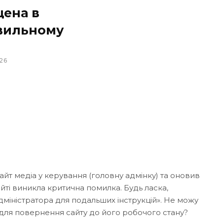
щена в
вильному
26
сайт медіа у керування (головну адмінку) та оновив
айті виникла критична помилка. Будь ласка,
дміністратора для подальших інструкцій». Не можу
ти для повернення сайту до його робочого стану?