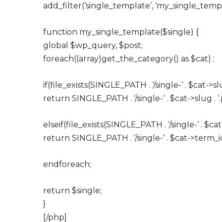
add_filter(‘single_template’, ‘my_single_templ
function my_single_template($single) {
global $wp_query, $post;
foreach((array)get_the_category() as $cat) :
if(file_exists(SINGLE_PATH . ‘/single-‘ . $cat->slu
return SINGLE_PATH . ‘/single-‘ . $cat->slug . ‘.
elseif(file_exists(SINGLE_PATH . ‘/single-‘ . $cat
return SINGLE_PATH . ‘/single-‘ . $cat->term_id 
endforeach;
return $single;
}
[/php]