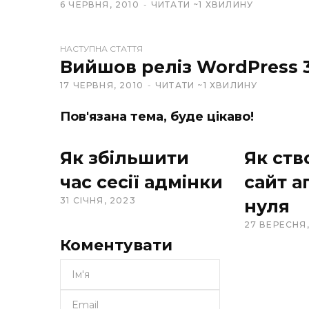
6 ЧЕРВНЯ, 2010
ЧИТАТИ ~1 ХВИЛИНУ
b
s
i
НАСТУПНА СТАТТЯ
t
Вийшов реліз WordPress 3
e
17 ЧЕРВНЯ, 2010
ЧИТАТИ ~1 ХВИЛИНУ
Пов'язана тема, буде цікаво!
Як збільшити
Як ств
час сесії адмінки
сайт аг
31 СІЧНЯ, 2023
нуля
27 ВЕРЕСНЯ,
Коментувати