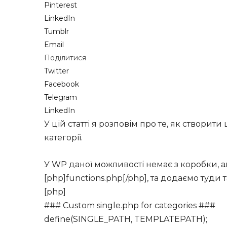
Pinterest
LinkedIn
Tumblr
Email
Поділитися
Twitter
Facebook
Telegram
LinkedIn
У цій статті я розповім про те, як створит
категорії.
У WP даної можливості немає з коробки, 
[php]functions.php[/php], та додаємо туди 
[php]
### Custom single.php for categories ###
define(SINGLE_PATH, TEMPLATEPATH);