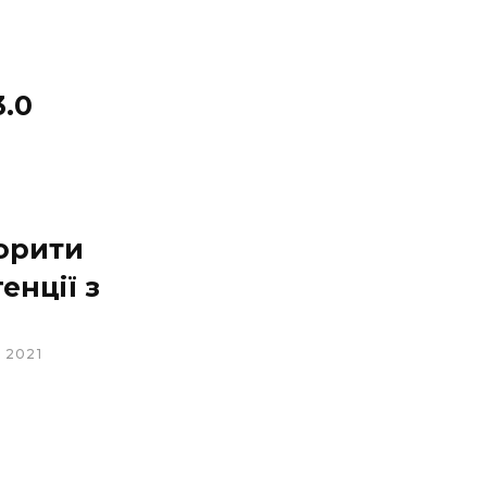
.0
орити
енції з
 2021