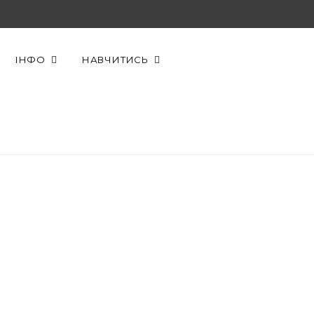
F
X
Y
a
(
o
ІНФО
НАВЧИТИСЬ
c
T
u
e
w
T
b
i
u
o
t
b
o
t
e
k
e
r
)