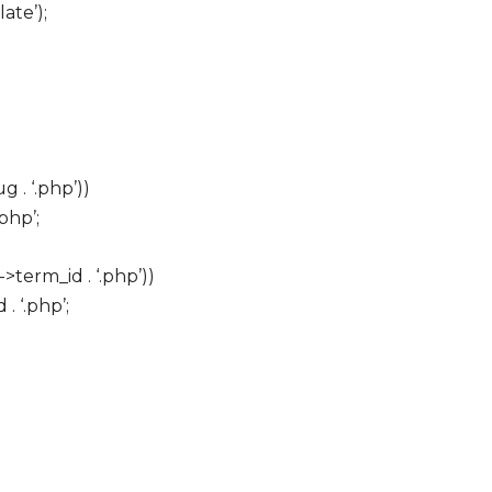
ate’);
g . ‘.php’))
php’;
->term_id . ‘.php’))
. ‘.php’;