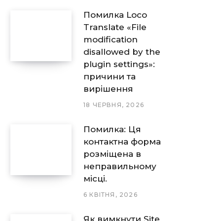
Помилка Loco
Translate «File
modification
disallowed by the
plugin settings»:
причини та
вирішення
18 ЧЕРВНЯ, 2026
Помилка: Ця
контактна форма
розміщена в
неправильному
місці.
6 КВІТНЯ, 2026
Як вимкнути Site