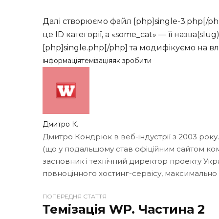
Далі створюємо файл [php]single-3.php[/php
це ID категорії, а «some_cat» — її назва(sl
[php]single.php[/php] та модифікуємо на в
інформація
темізація
як зробити
Дмитро К.
Дмитро Кондрюк в веб-індустрії з 2003 року
(що у подальшому став офіційним сайтом кома
засновник і технічний директор проекту Укр
повноцінного хостинг-сервісу, максимально
ПОПЕРЕДНЯ СТАТТЯ
W
Темізація WP. Частина 2
e