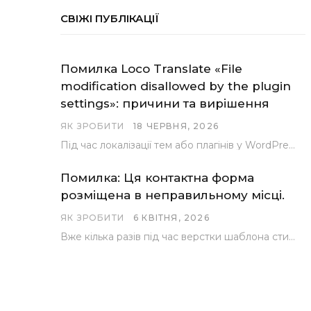
СВІЖІ ПУБЛІКАЦІЇ
Помилка Loco Translate «File
modification disallowed by the plugin
settings»: причини та вирішення
ЯК ЗРОБИТИ
18 ЧЕРВНЯ, 2026
Під час локалізації тем або плагінів у WordPress за допомогою популярного інструменту Loco Translate розробники…
Помилка: Ця контактна форма
розміщена в неправильному місці.
ЯК ЗРОБИТИ
6 КВІТНЯ, 2026
Вже кілька разів під час верстки шаблона стикалися з проблемою, коли замість контактної форми, згенерованої…