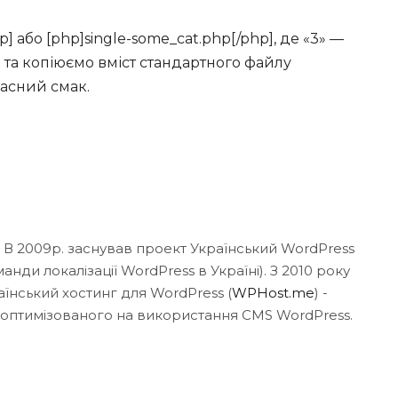
] або [php]single-some_cat.php[/php], де «3» —
ug) та копіюємо вміст стандартного файлу
ласний смак.
. В 2009р. заснував проект Український WordPress
нди локалізації WordPress в Україні). З 2010 року
аїнський хостинг для WordPress (
WPHost.me
) -
 оптимізованого на використання CMS WordPress.