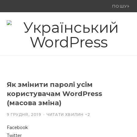
Ви
F
X
Y
шукали:
a
(
o
c
T
u
e
w
T
b
i
u
o
t
b
Як змінити паролі усім
o
t
e
користувачам WordPress
k
e
(масова зміна)
r
9 ГРУДНЯ, 2019
ЧИТАТИ ХВИЛИН ~2
)
Facebook
Twitter