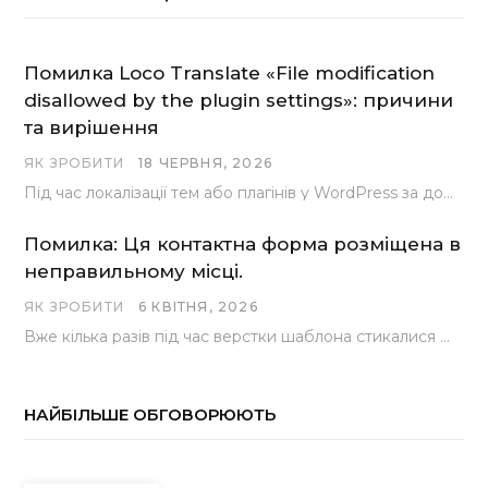
Помилка Loco Translate «File modification
disallowed by the plugin settings»: причини
та вирішення
ЯК ЗРОБИТИ
18 ЧЕРВНЯ, 2026
Під час локалізації тем або плагінів у WordPress за допомогою популярного інструменту Loco Translate розробники…
Помилка: Ця контактна форма розміщена в
неправильному місці.
ЯК ЗРОБИТИ
6 КВІТНЯ, 2026
Вже кілька разів під час верстки шаблона стикалися з проблемою, коли замість контактної форми, згенерованої…
НАЙБІЛЬШЕ ОБГОВОРЮЮТЬ