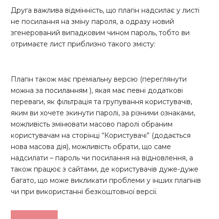
Друга важлива відмінність, що плагін надсилає у листі
не посилання на зміну пароля, а одразу новий
згенерований випадковим чином пароль, тобто ви
отримаєте лист приблизно такого змісту:
Плагін також має преміальну версію (переглянути
можна за
посиланням
), якая має певні додаткові
переваги, як фільтрація та групування користувачів,
яким ви хочете зкинути паролі, за різними ознаками,
можливість змінювати масово паролі обраним
користувачам на сторінці “Користувачі” (додається
нова масова дія), можливість обрати, що саме
надсилати – пароль чи посилання на відновлення, а
також працює з сайтами, де користувачів дуже-дуже
багато, що може викликати проблеми у інших плагінів
чи при використанні безкоштовної версії.