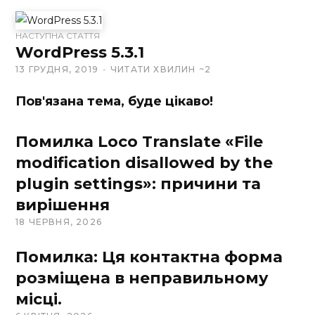
t
e
НАСТУПНА СТАТТЯ
WordPress 5.3.1
13 ГРУДНЯ, 2019
ЧИТАТИ ХВИЛИН ~2
Пов'язана тема, буде цікаво!
Помилка Loco Translate «File
modification disallowed by the
plugin settings»: причини та
вирішення
18 ЧЕРВНЯ, 2026
Помилка: Ця контактна форма
розміщена в неправильному
місці.