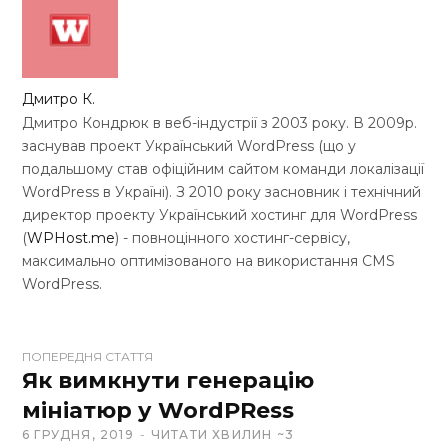
Дмитро К.
Дмитро Кондрюк в веб-індустрії з 2003 року. В 2009р.
заснував проект Український WordPress (що у
подальшому став офіційним сайтом команди локалізації
WordPress в Україні). З 2010 року засновник і технічний
директор проекту Український хостинг для WordPress
(
WPHost.me
) - повноцінного хостинг-сервісу,
максимально оптимізованого на використання CMS
WordPress.
W
ПОПЕРЕДНЯ СТАТТЯ
e
Як вимкнути генерацію
b
мініатюр у WordPRess
s
6 ГРУДНЯ, 2019
ЧИТАТИ ХВИЛИН ~3
i