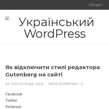
Ви
F
X
Y
шукали:
a
(
o
c
T
u
e
w
T
b
i
u
o
t
b
Як відключити стилі редактора
o
t
e
Gutenberg на сайті
k
e
30 ЛИСТОПАДА, 2021
ЧИТАТИ ХВИЛИН ~2
r
Facebook
)
Twitter
Pinterest