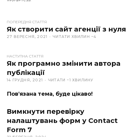
W
ПОПЕРЕДНЯ СТАТТЯ
e
Як створити сайт агенції з нуля
b
27 ВЕРЕСНЯ, 2021
ЧИТАТИ ХВИЛИН ~4
s
i
t
НАСТУПНА СТАТТЯ
Як програмно змінити автора
e
публікації
14 ГРУДНЯ, 2021
ЧИТАТИ ~1 ХВИЛИНУ
Пов'язана тема, буде цікаво!
Вимкнути перевірку
налаштувань форм у Contact
Form 7