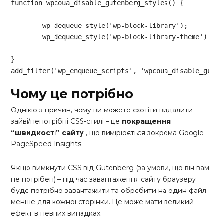
function
wpcoua_disable_gutenberg_styles
()
{

	wp_dequeue_style(
'wp-block-library'
);

	wp_dequeue_style(
'wp-block-library-theme'
);

}

add_filter(
'wp_enqueue_scripts'
, 
'wpcoua_disable_gute
Code language:
PHP
(
php
)
Чому це потрібно
Однією з причин, чому ви можете схотіти видалити
зайві/непотрібні CSS-стилі – це
покращення
“швидкості” сайту
, що вимірюється зокрема Google
PageSpeed Insights.
Якщо вимкнути CSS від Gutenberg (за умови, що він вам
не потрібен) – під час завантаження сайту браузеру
буде потрібно завантажити та обробити на один файл
менше для кожної сторінки. Це може мати великий
ефект в певних випадках.