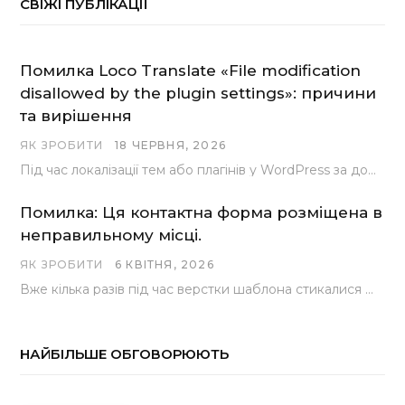
СВІЖІ ПУБЛІКАЦІЇ
Помилка Loco Translate «File modification
disallowed by the plugin settings»: причини
та вирішення
ЯК ЗРОБИТИ
18 ЧЕРВНЯ, 2026
Під час локалізації тем або плагінів у WordPress за допомогою популярного інструменту Loco Translate розробники…
Помилка: Ця контактна форма розміщена в
неправильному місці.
ЯК ЗРОБИТИ
6 КВІТНЯ, 2026
Вже кілька разів під час верстки шаблона стикалися з проблемою, коли замість контактної форми, згенерованої…
НАЙБІЛЬШЕ ОБГОВОРЮЮТЬ