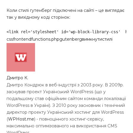
Коли стилі гутенберг підключені на сайті – це виглядає
так у вихідному коді сторінок:
<
link
rel
=
'stylesheet'
id
=
'wp-block-library-css'
hre
Code language:
HTML, XML
(
xml
)
css
frontend
functions.php
gutenberg
вимкнути
стилі
Дмитро К.
Дмитро Кондрюк в веб-індустрії з 2003 року. В 2009р.
заснував проект Український WordPress (що у
подальшому став офіційним сайтом команди локалізації
WordPress в Україні). З 2010 року засновник і технічний
директор проекту Український хостинг для WordPress
(
WPHost.me
) - повноцінного хостинг-сервісу,
максимально оптимізованого на використання CMS
WordPress.