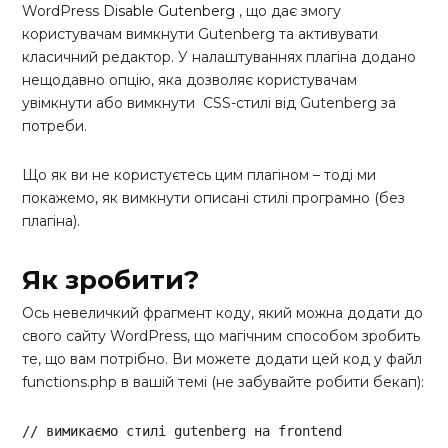
WordPress
Disable Gutenberg
, що дає змогу
користувачам вимкнути Gutenberg та активувати
класичний редактор. У налаштуваннях плагіна додано
нещодавно опцію, яка дозволяє користувачам
увімкнути або вимкнути CSS-стилі від Gutenberg за
потреби.
Що як ви не користуєтесь цим плагіном – тоді ми
покажемо, як вимкнути описані стилі програмно (без
плагіна).
Як зробити?
Ось невеличкий фрагмент коду, який можна додати до
свого сайту WordPress, що магічним способом зробить
те, що вам потрібно. Ви можете додати цей код у файл
functions.php в вашій темі (не забувайте робити бекап):
// вимикаємо стилі gutenberg на frontend 