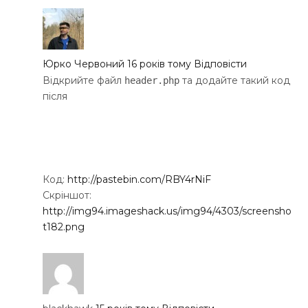
Юрко Червоний
16 років тому
Відповісти
Відкрийте файл
та додайте такий код
header.php
після
Код:
http://pastebin.com/RBY4rNiF
Скріншот:
http://img94.imageshack.us/img94/4303/screensho
t182.png