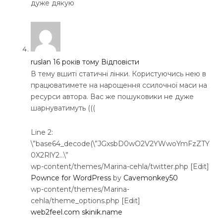
дуже дякую
ruslan
16 років тому
Відповісти
В тему вшиті статичні лінки. Користуючись нею в
працюватимете на нарощення ссилочної маси на
ресурси автора. Вас же пошуковики не дуже
шарнуватимуть (((
Line 2:
\”base64_decode(\”JGxsbD0wO2V2YWwoYmFzZTY
0X2RlY2…\”
wp-content/themes/Marina-cehla/twitter.php [Edit]
Pownce for WordPress
by
Cavemonkey50
wp-content/themes/Marina-
cehla/theme_options.php [Edit]
web2feel.com
skinik.name