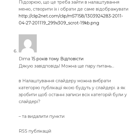
Підозрюю, що це треба зайти в налаштування
меню, створити їх і обрати де саме відображувати
http://clip2net.com/clip/m57158/1303924283-2011-
04-27-201119_299x309_scrot-19kb.png
Dima
15 років тому
Відповісти
Дякую завідповідь! Можна ще пару питань…
в Налаштування слайдеру можна вибрати
категорію публікації якою будуть у слайдері. а як
зробити щоб останні записи всіх категорій були у
слайдері?
– та видалити пункти
RSS публікацій