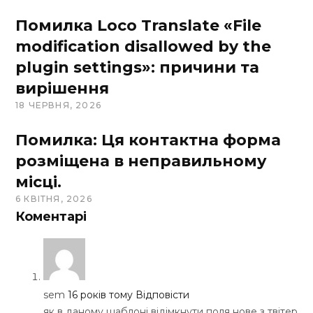
Помилка Loco Translate «File
modification disallowed by the
plugin settings»: причини та
вирішення
18 ЧЕРВНЯ, 2026
Помилка: Ця контактна форма
розміщена в неправильному
місці.
6 КВІТНЯ, 2026
Коментарі
sem
16 років тому
Відповісти
як в даному шаблоні відімкнути поля нове з твітер