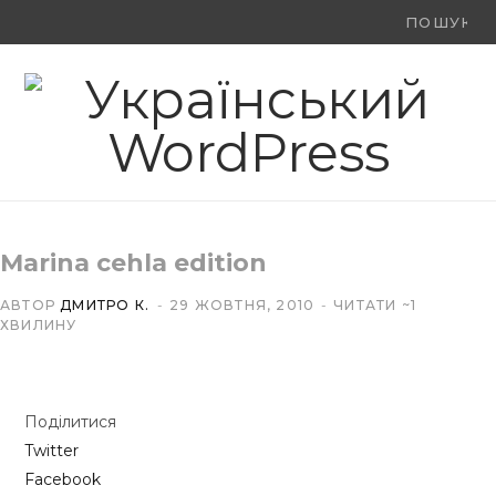
Ви
F
X
Y
шукали:
a
(
o
c
T
u
e
w
T
b
i
u
Marina cehla edition
o
t
b
АВТОР
ДМИТРО К.
29 ЖОВТНЯ, 2010
ЧИТАТИ ~1
o
t
e
ХВИЛИНУ
k
e
r
Поділитися
)
Twitter
Facebook