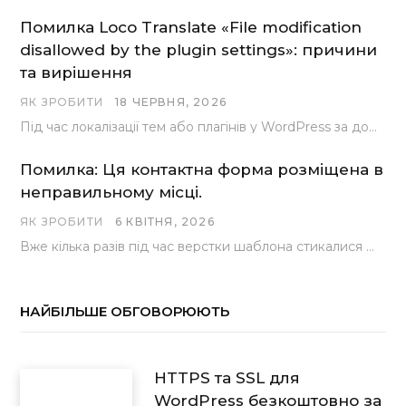
Помилка Loco Translate «File modification
disallowed by the plugin settings»: причини
та вирішення
ЯК ЗРОБИТИ
18 ЧЕРВНЯ, 2026
Під час локалізації тем або плагінів у WordPress за допомогою популярного інструменту Loco Translate розробники…
Помилка: Ця контактна форма розміщена в
неправильному місці.
ЯК ЗРОБИТИ
6 КВІТНЯ, 2026
Вже кілька разів під час верстки шаблона стикалися з проблемою, коли замість контактної форми, згенерованої…
НАЙБІЛЬШЕ ОБГОВОРЮЮТЬ
HTTPS та SSL для
WordPress безкоштовно за