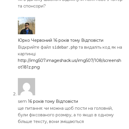
та спонсори?
Юрко Червоний
16 років тому
Відповісти
Відкрийте файл
та видаліть код як на
sidebar.php
картинці
http://img507.imageshack.us/img507/108/screensh
ot181z.png
sem
16 років тому
Відповісти
ще питання: чи можна щоб пости на головній,
були фіксованого розміру, а то якщо в одному
більше тексту, вони зміщаються