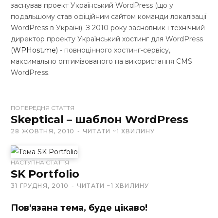
заснував проект Український WordPress (що у
подальшому став офіційним сайтом команди локалізації
WordPress в Україні). З 2010 року засновник і технічний
директор проекту Український хостинг для WordPress
(
WPHost.me
) - повноцінного хостинг-сервісу,
максимально оптимізованого на використання CMS
WordPress.
W
ПОПЕРЕДНЯ СТАТТЯ
e
Skeptical – шаблон WordPress
b
28 ЖОВТНЯ, 2010
ЧИТАТИ ~1 ХВИЛИНУ
s
i
t
НАСТУПНА СТАТТЯ
SK Portfolio
e
31 ГРУДНЯ, 2010
ЧИТАТИ ~1 ХВИЛИНУ
Пов'язана тема, буде цікаво!