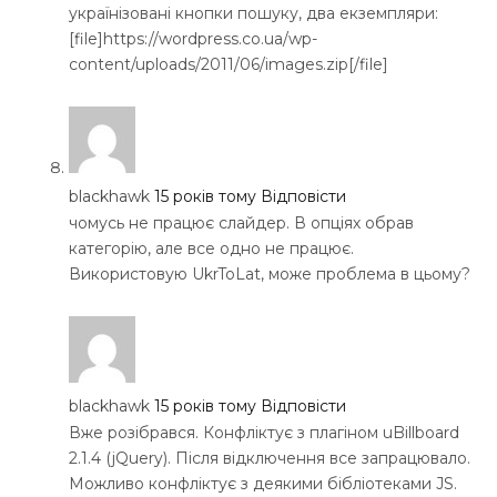
українізовані кнопки пошуку, два екземпляри:
[file]https://wordpress.co.ua/wp-
content/uploads/2011/06/images.zip[/file]
blackhawk
15 років тому
Відповісти
чомусь не працює слайдер. В опціях обрав
категорію, але все одно не працює.
Використовую UkrToLat, може проблема в цьому?
blackhawk
15 років тому
Відповісти
Вже розібрався. Конфліктує з плагіном uBillboard
2.1.4 (jQuery). Після відключення все запрацювало.
Можливо конфліктує з деякими бібліотеками JS.