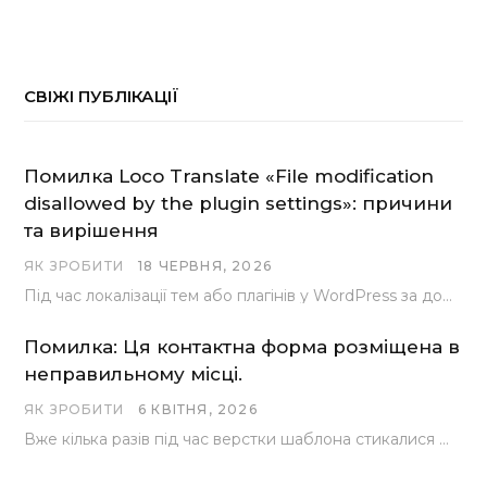
СВІЖІ ПУБЛІКАЦІЇ
Помилка Loco Translate «File modification
disallowed by the plugin settings»: причини
та вирішення
ЯК ЗРОБИТИ
18 ЧЕРВНЯ, 2026
Під час локалізації тем або плагінів у WordPress за допомогою популярного інструменту Loco Translate розробники…
Помилка: Ця контактна форма розміщена в
неправильному місці.
ЯК ЗРОБИТИ
6 КВІТНЯ, 2026
Вже кілька разів під час верстки шаблона стикалися з проблемою, коли замість контактної форми, згенерованої…