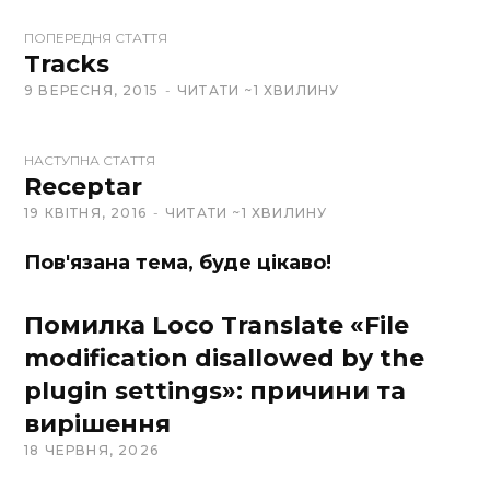
W
ПОПЕРЕДНЯ СТАТТЯ
e
Tracks
b
9 ВЕРЕСНЯ, 2015
ЧИТАТИ ~1 ХВИЛИНУ
s
i
t
НАСТУПНА СТАТТЯ
Receptar
e
19 КВІТНЯ, 2016
ЧИТАТИ ~1 ХВИЛИНУ
Пов'язана тема, буде цікаво!
Помилка Loco Translate «File
modification disallowed by the
plugin settings»: причини та
вирішення
18 ЧЕРВНЯ, 2026