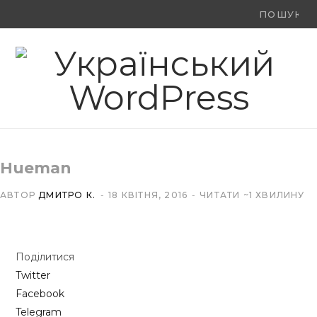
Ви
F
X
Y
шукали:
a
(
o
c
T
u
e
w
T
b
i
u
Hueman
o
t
b
АВТОР
ДМИТРО К.
18 КВІТНЯ, 2016
ЧИТАТИ ~1 ХВИЛИНУ
o
t
e
k
e
Поділитися
r
Twitter
)
Facebook
Telegram