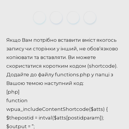
Якщо Вам потрібно вставити вміст якогось
запису чи сторінки у інший, не обов’язково
копіювати та вставляти. Ви можете
скористатися коротким кодом (shortcode).
Додайте до файлу functions.php у папці з
Вашою темою наступний код:
[php]
function
wpua_includeContentShortcode($atts) {
$thepostid = intval($atts[postidparam]);
$output = ”;