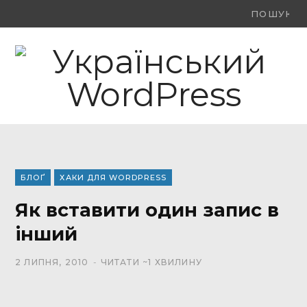
Ви
F
X
Y
шукали:
a
(
o
c
T
u
e
w
T
b
i
u
o
t
b
БЛОҐ
ХАКИ ДЛЯ WORDPRESS
o
t
e
Як вставити один запис в
k
e
інший
r
2 ЛИПНЯ, 2010
ЧИТАТИ ~1 ХВИЛИНУ
)