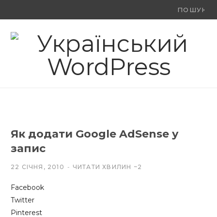
Ви
F
X
Y
шукали:
a
(
o
c
T
u
e
w
T
b
i
u
o
t
b
Як додати Google AdSense у
o
t
e
запис
k
e
22 СІЧНЯ, 2010
ЧИТАТИ ХВИЛИН ~2
r
Facebook
)
Twitter
Pinterest