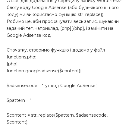
Отже, для додавання у середину запису WordPress-
блогу коду Google Adsense (або будь-якого іншого
коду) ми використаємо функцію str_replace().
Робимо це, аби просканувати весь запис, шукаючи
заданий тег, наприклад, [php]
[/php], і замінити на
Google Adsense код.
Спочатку, створимо функцію і додамо у файл
functions.php:
[php]
function googleadsense($content){
$adsensecode = ‘тут код Google AdSense’;
$pattern = ‘
‘;
$content = str_replace($pattern, $adsensecode,
$content);