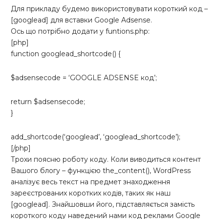
Для прикладу будемо використовувати короткий код –
[googlead] для вставки Google Adsense.
Ось що потрібно додати у funtions.php:
[php]
function googlead_shortcode() {
$adsensecode = ‘GOOGLE ADSENSE код’;
return $adsensecode;
}
add_shortcode(‘googlead’, ‘googlead_shortcode’);
[/php]
Трохи поясню роботу коду. Коли виводиться контент
Вашого блогу – функцією the_content(), WordPress
аналізує весь текст на предмет знаходження
зареєстрованих коротких кодів, таких як наш
[googlead]. Знайшовши його, підставляється замість
короткого коду наведений нами код реклами Google