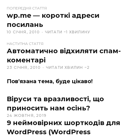
ПОПЕРЕДНЯ СТАТТЯ
W
wp.me — короткі адреси
e
посилань
b
10 СІЧНЯ, 2010
ЧИТАТИ ~1 ХВИЛИНУ
s
i
НАСТУПНА СТАТТЯ
t
Автоматично відхиляти спам-
e
коментарі
23 СІЧНЯ, 2010
ЧИТАТИ ХВИЛИН ~2
Пов'язана тема, буде цікаво!
Віруси та вразливості, що
приносить нам осінь?
24 ЖОВТНЯ, 2019
9 неймовірних шорткодів для
WordPress (WordPress