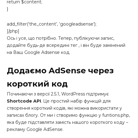
return $content;
}
add_filter(‘the_content’, ‘googleadsense’);
[/php]
Ось і усе, що потрібно. Тепер, публікуючи запис,
додайте будь-де всередині тег
, і він буде замінений
на Ваш Google Adsense код.
Додаємо AdSense через
короткий код
Починаючи з версії 2.5.1, WordPress підтримує
Shortcode API
. Це простий набір функцій для
створення короткий кодів, які можна використати у
записах блогу. От ми і створимо функцію у funtions.php,
яка буде підставляти замість нашого короткого коду –
рекламу Google AdSense.