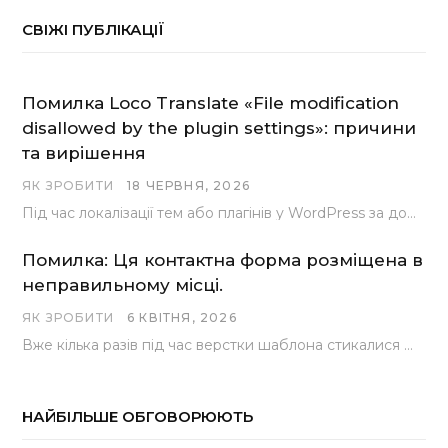
СВІЖІ ПУБЛІКАЦІЇ
Помилка Loco Translate «File modification
disallowed by the plugin settings»: причини
та вирішення
ЯК ЗРОБИТИ
18 ЧЕРВНЯ, 2026
Під час локалізації тем або плагінів у WordPress за допомогою популярного інструменту Loco Translate розробники…
Помилка: Ця контактна форма розміщена в
неправильному місці.
ЯК ЗРОБИТИ
6 КВІТНЯ, 2026
Вже кілька разів під час верстки шаблона стикалися з проблемою, коли замість контактної форми, згенерованої…
НАЙБІЛЬШЕ ОБГОВОРЮЮТЬ