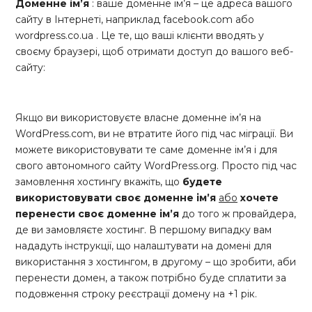
Доменне ім’я
: ваше доменне ім’я – це адреса вашого
сайту в Інтернеті, наприклад facebook.com або
wordpress.co.ua . Це те, що ваші клієнти вводять у
своєму браузері, щоб отримати доступ до вашого веб-
сайту:
Якщо ви використовуєте власне доменне ім’я на
WordPress.com, ви не втратите його під час міграції. Ви
можете використовувати те саме доменне ім’я і для
свого автономного сайту WordPress.org. Просто під час
замовлення хостингу вкажіть, що
будете
використовувати своє доменне ім’я
або
хочете
перенести своє доменне ім’я
до того ж провайдера,
де ви замовляєте хостинг. В першому випадку вам
нададуть інструкції, що налаштувати на домені для
використання з хостингом, в другому – що зробити, аби
перенести домен, а також потрібно буде сплатити за
подовження строку реєстрації домену на +1 рік.