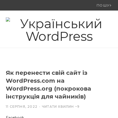
Ви
F
X
Y
шукали:
a
(
o
c
T
u
e
w
T
b
i
u
o
t
b
Як перенести свій сайт із
o
t
e
WordPress.com на
k
e
WordPress.org (покрокова
інструкція для чайників)
r
)
11 СЕРПНЯ, 2022
ЧИТАТИ ХВИЛИН ~9
Facebook