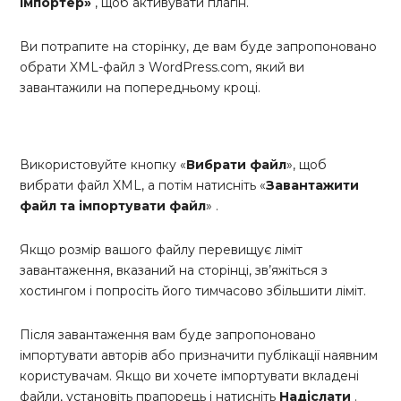
імпортер»
, щоб активувати плагін.
Ви потрапите на сторінку, де вам буде запропоновано
обрати XML-файл з WordPress.com, який ви
завантажили на попередньому кроці.
Використовуйте кнопку «
Вибрати файл
», щоб
вибрати файл XML, а потім натисніть «
Завантажити
файл та імпортувати файл
» .
Якщо розмір вашого файлу перевищує ліміт
завантаження, вказаний на сторінці, зв’яжіться з
хостингом і попросіть його тимчасово збільшити ліміт.
Після завантаження вам буде запропоновано
імпортувати авторів або призначити публікації наявним
користувачам. Якщо ви хочете імпортувати вкладені
файли, установіть прапорець і натисніть
Надіслати
.