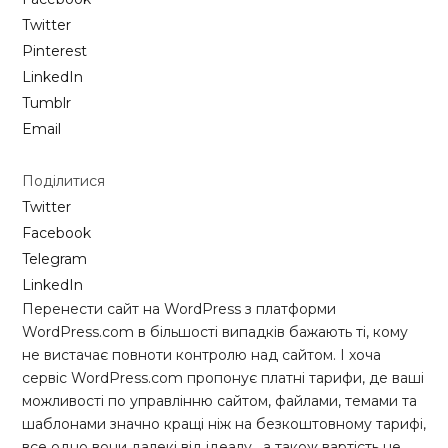
Twitter
Pinterest
LinkedIn
Tumblr
Email
Поділитися
Twitter
Facebook
Telegram
LinkedIn
Перенести сайт на WordPress з платформи
WordPress.com в більшості випадків бажають ті, кому
не вистачає повноти контролю над сайтом. І хоча
сервіс WordPress.com пропонує платні тарифи, де ваші
можливості по управлінню сайтом, файлами, темами та
шаблонами значно кращі ніж на безкоштовному тарифі,
все одно вони далекі від ідеалу , а також вартість не