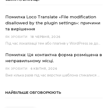
Помилка Loco Translate «File modification
disallowed by the plugin settings»: причини
та вирішення
ЯК ЗРОБИТИ
18 ЧЕРВНЯ, 2026
Під час локалізації тем або плагінів у WordPress за допомогою популярного інструменту Loco Translate розробники…
Помилка: Ця контактна форма розміщена в
неправильному місці.
ЯК ЗРОБИТИ
6 КВІТНЯ, 2026
Вже кілька разів під час верстки шаблона стикалися з проблемою, коли замість контактної форми, згенерованої…
НАЙБІЛЬШЕ ОБГОВОРЮЮТЬ