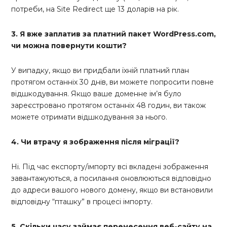
потреби, на Site Redirect ще 13 доларів на рік.
3. Я вже заплатив за платний пакет WordPress.com,
чи можна повернути кошти?
У випадку, якщо ви придбали їхній платний план
протягом останніх 30 днів, ви можете попросити повне
відшкодування. Якщо ваше доменне ім’я було
зареєстровано протягом останніх 48 годин, ви також
можете отримати відшкодування за нього.
4. Чи втрачу я зображення після міграції?
Ні. Під час експорту/імпорту всі вкладені зображення
завантажуються, а посилання оновлюються відповідно
до адреси вашого нового домену, якщо ви встановили
відповідну “пташку” в процесі імпорту.
5. Скільки часу займає перенесення веб-сайту на