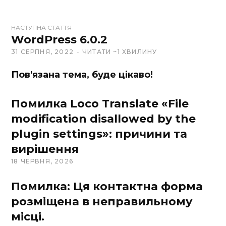
t
e
НАСТУПНА СТАТТЯ
WordPress 6.0.2
31 СЕРПНЯ, 2022
ЧИТАТИ ~1 ХВИЛИНУ
Пов'язана тема, буде цікаво!
Помилка Loco Translate «File
modification disallowed by the
plugin settings»: причини та
вирішення
18 ЧЕРВНЯ, 2026
Помилка: Ця контактна форма
розміщена в неправильному
місці.