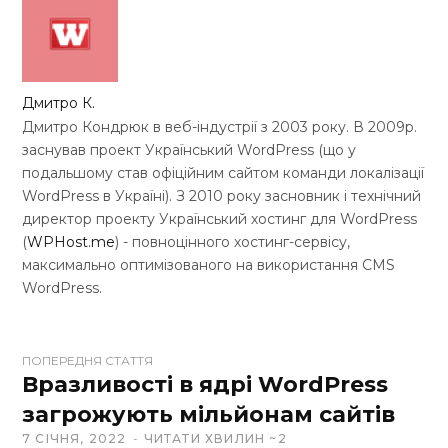
Дмитро К.
Дмитро Кондрюк в веб-індустрії з 2003 року. В 2009р.
заснував проект Український WordPress (що у
подальшому став офіційним сайтом команди локалізації
WordPress в Україні). З 2010 року засновник і технічний
директор проекту Український хостинг для WordPress
(
WPHost.me
) - повноцінного хостинг-сервісу,
максимально оптимізованого на використання CMS
WordPress.
W
ПОПЕРЕДНЯ СТАТТЯ
e
Вразливості в ядрі WordPress
b
загрожують мільйонам сайтів
s
7 СІЧНЯ, 2022
ЧИТАТИ ХВИЛИН ~2
i