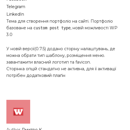
Telegram
LinkedIn
Тема для створення портфоліо на сайті. Портфоліо
базоване на
, новій можливості WP
custom post type
3.0
У новій версії(0.7.5) додано сторіну налаштувань, де
можна обрати тип шаблону, розміщення меню.
завантажити власний логотип та favicon.
Сторінка опцій стандатно не активна, для її активації
потрібен
додатковий плаґін
Author
Дмитро К.