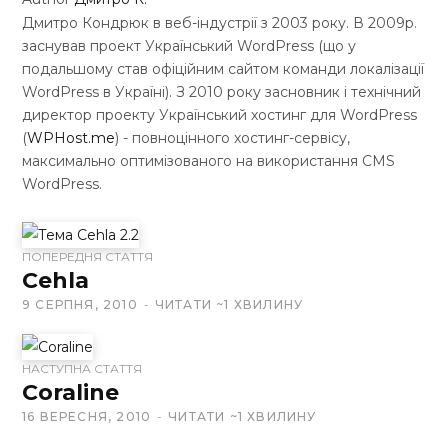
Дмитро Кондрюк в веб-індустрії з 2003 року. В 2009р.
заснував проект Український WordPress (що у
подальшому став офіційним сайтом команди локалізації
WordPress в Україні). З 2010 року засновник і технічний
директор проекту Український хостинг для WordPress
(
WPHost.me
) - повноцінного хостинг-сервісу,
максимально оптимізованого на використання CMS
WordPress.
W
ПОПЕРЕДНЯ СТАТТЯ
e
Cehla
b
9 СЕРПНЯ, 2010
ЧИТАТИ ~1 ХВИЛИНУ
s
i
t
НАСТУПНА СТАТТЯ
Coraline
e
16 ВЕРЕСНЯ, 2010
ЧИТАТИ ~1 ХВИЛИНУ