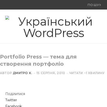
Ви
F
X
Y
шукали:
a
(
o
c
T
u
e
w
T
b
i
u
Portfolio Press — тема для
o
t
b
створення портфоліо
o
t
e
АВТОР
ДМИТРО К.
15 СЕРПНЯ, 2010
ЧИТАТИ ~1 ХВИЛИНУ
k
e
r
Поділитися
)
Twitter
Facebook