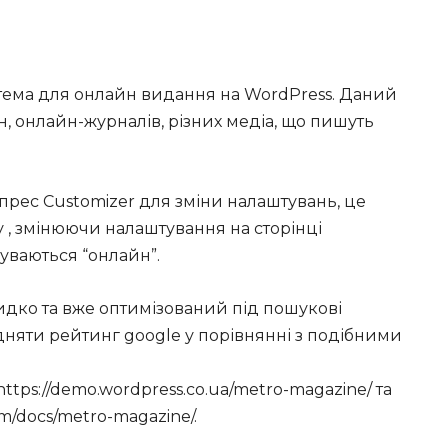
 тема для онлайн видання на WordPress. Даний
, онлайн-журналів, різних медіа, що пишуть
рес Customizer для зміни налаштувань, це
 , змінюючи налаштування на сторінці
уваються “онлайн”.
дко та вже оптимізований під пошукові
дняти рейтинг google у порівнянні з подібними
tps://demo.wordpress.co.ua/metro-magazine/ та
m/docs/metro-magazine/.