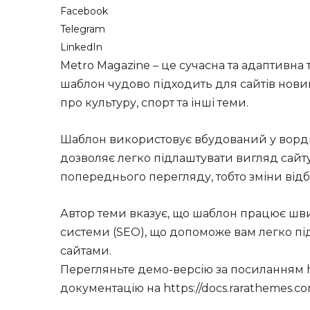
Facebook
Telegram
LinkedIn
Metro Magazine – це сучасна та адаптивна
шаблон чудово підходить для сайтів новин
про культуру, спорт та інші теми.
Шаблон використовує вбудований у вордп
дозволяє легко підлаштувати вигляд сайту
попереднього перегляду, тобто зміни відб
Автор теми вказує, що шаблон працює шви
системи (SEO), що допоможе вам легко пі
сайтами.
Перегляньте демо-версію за посиланням ht
документацію на https://docs.rarathemes.co