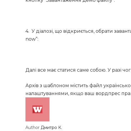
кнопку “Завантаження демо файлу”:
4. У діалозі, що відкриється, обрати завант
now”:
Далі все має статися саме собою. У разі ч
Архів з шаблоном містить файл українсько
налаштуваннями, якщо ваш вордпрес пра
Author
Дмитро К.