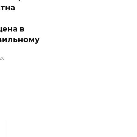
ктна
щена в
вильному
26