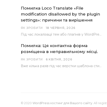
Помилка Loco Translate «File
modification disallowed by the plugin
settings»: причини та вирішення
ЯК ЗРОБИТИ
18 ЧЕРВНЯ, 2026
Під час локалізації тем або плагінів у WordPress за допомогою популярного інструменту Loco Translate розробники…
Помилка: Ця контактна форма
розміщена в неправильному місці.
ЯК ЗРОБИТИ
6 КВІТНЯ, 2026
Вже кілька разів під час верстки шаблона стикалися з проблемою, коли замість контактної форми, згенерованої…
© 2020
WordPress хостинг для Вашого сайту
. All regi