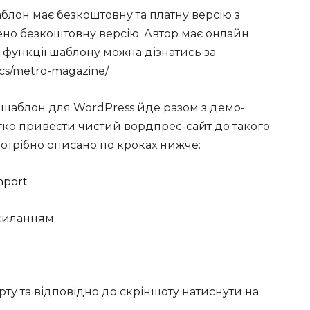
аблон має безкоштовну та платну версію з
но безкоштовну версію. Автор має онлайн
 функції шаблону можна дізнатись за
cs/metro-magazine/
 шаблон для WordPress йде разом з демо-
гко привести чистий вордпрес-сайт до такого
потрібно описано по кроках нижче:
mport
осиланням
орту та відповідно до скріншоту натиснути на