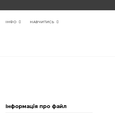
F
X
Y
a
(
o
ІНФО
НАВЧИТИСЬ
c
T
u
e
w
T
b
i
u
o
t
b
o
t
e
k
e
r
)
Інформація про файл