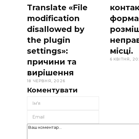
Translate «File
конта
modification
форма
disallowed by
розмі
the plugin
непра
settings»:
місці.
6 КВІТНЯ, 20
причини та
вирішення
18 ЧЕРВНЯ, 2026
Коментувати