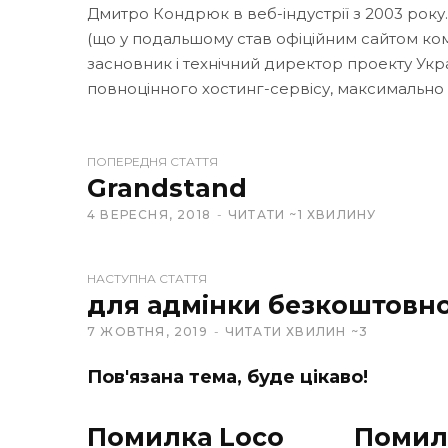
Дмитро Кондрюк в веб-індустрії з 2003 року
(що у подальшому став офіційним сайтом кома
засновник і технічний директор проекту Укр
повноцінного хостинг-сервісу, максимально
W
ПОПЕРЕДНЯ СТАТТЯ
e
Grandstand
b
4 ВЕРЕСНЯ, 2018
ЧИТАТИ ~1 ХВИЛИНУ
s
i
t
НАСТУПНА СТАТТЯ
e
для адмінки безкоштовн
7 ЖОВТНЯ, 2019
ЧИТАТИ ХВИЛИН ~3
Пов'язана тема, буде цікаво!
Помилка Loco
Помил