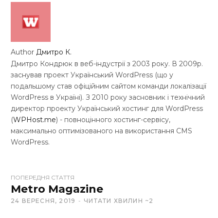
Author
Дмитро К.
Дмитро Кондрюк в веб-індустрії з 2003 року. В 2009р.
заснував проект Український WordPress (що у
подальшому став офіційним сайтом команди локалізації
WordPress в Україні). З 2010 року засновник і технічний
директор проекту Український хостинг для WordPress
(
WPHost.me
) - повноцінного хостинг-сервісу,
максимально оптимізованого на використання CMS
WordPress.
W
ПОПЕРЕДНЯ СТАТТЯ
e
Metro Magazine
b
24 ВЕРЕСНЯ, 2019
ЧИТАТИ ХВИЛИН ~2
s
i