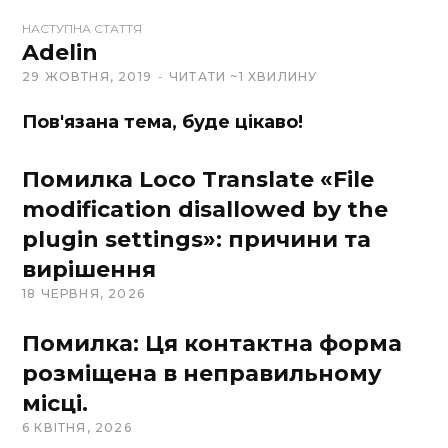
t
НАСТУПНА СТАТТЯ
Adelin
e
29 ЖОВТНЯ, 2019
ЧИТАТИ ~1 ХВИЛИНУ
Пов'язана тема, буде цікаво!
Помилка Loco Translate «File
modification disallowed by the
plugin settings»: причини та
вирішення
18 ЧЕРВНЯ, 2026
Помилка: Ця контактна форма
розміщена в неправильному
місці.
6 КВІТНЯ, 2026