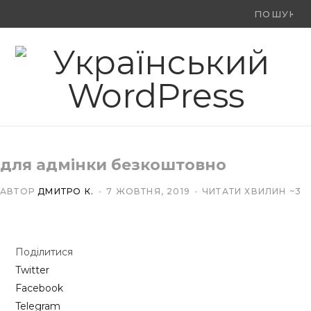
Ви
F
X
Y
шукали:
a
(
o
c
T
u
e
w
T
b
i
u
для адмінки безкоштовно
o
t
b
АВТОР
ДМИТРО К.
7 ЖОВТНЯ, 2019
ЧИТАТИ ХВИЛИН ~3
o
t
e
k
e
Поділитися
r
Twitter
)
Facebook
Telegram