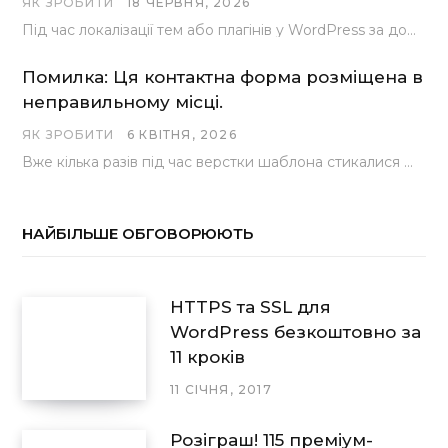
ЯК ЗРОБИТИ
18 ЧЕРВНЯ, 2026
Під час локалізації тем або плагінів у WordPress за допомогою популярного інструменту Loco Translate розробники…
Помилка: Ця контактна форма розміщена в
неправильному місці.
ЯК ЗРОБИТИ
6 КВІТНЯ, 2026
Вже кілька разів під час верстки шаблона стикалися з проблемою, коли замість контактної форми, згенерованої…
НАЙБІЛЬШЕ ОБГОВОРЮЮТЬ
HTTPS та SSL для
WordPress безкоштовно за
11 кроків
11 СІЧНЯ, 2017
Розіграш! 115 преміум-