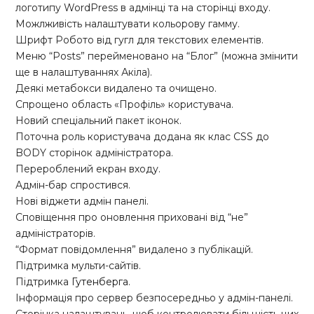
логотипу WordPress в адмінці та на сторінці входу.
Можлживість налаштувати кольорову гамму.
Шрифт Робото від гугл для текстових елементів.
Меню “Posts” перейменовано на “Блог” (можна змінити
ще в налаштуваннях Акіла).
Деякі метабокси видалено та очищено.
Спрощено область «Профіль» користувача.
Новий спеціальний пакет іконок.
Поточна роль користувача додана як клас CSS до
BODY сторінок адміністратора.
Перероблений екран входу.
Адмін-бар спростився.
Нові віджети адмін панелі.
Сповіщення про оновлення приховані від “не”
адміністраторів.
“Формат повідомлення” видалено з публікацій.
Підтримка мульти-сайтів.
Підтримка
Гутенберга
.
Інформація про сервер безпосередньо у адмін-панелі.