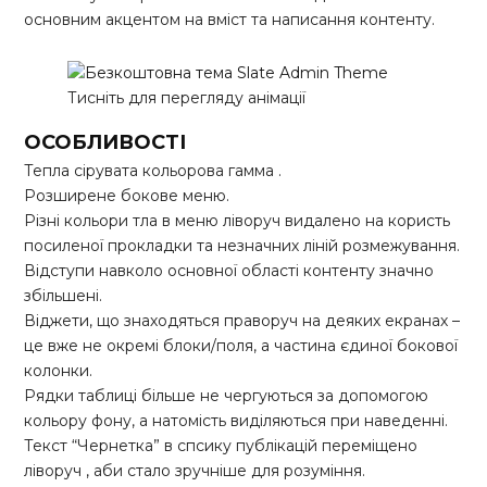
основним акцентом на вміст та написання контенту.
Тисніть для перегляду анімації
ОСОБЛИВОСТІ
Тепла сірувата кольорова гамма .
Розширене бокове меню.
Різні кольори тла в меню ліворуч видалено на користь
посиленої прокладки та незначних ліній розмежування.
Відступи навколо основної області контенту значно
збільшені.
Віджети, що знаходяться праворуч на деяких екранах –
це вже не окремі блоки/поля, а частина єдиної бокової
колонки.
Рядки таблиці більше не чергуються за допомогою
кольору фону, а натомість виділяються при наведенні.
Текст “Чернетка” в спсику публікацій переміщено
ліворуч , аби стало зручніше для розуміння.