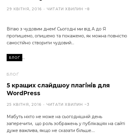
29 КВІТНЯ, 2016
ЧИТАТИ ХВИЛИН ~8
Вітаю з чудовим днем! Сьогодні ми від А до Я
пропишемо, опишемо та покажемо, як можна повністю
самостійно створити чудовий…
Читати...
БЛОҐ
БЛОҐ
5 кращих слайдшоу плагінів для
WordPress
25 КВІТНЯ, 2016
ЧИТАТИ ХВИЛИН ~3
Мабуть ніхто не може на сьогоднішній день
заперечити, що роль зображень у публікаціях на сайті
дуже важлива, якщо не сказати більше.…