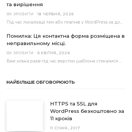
та вирішення
ЯК ЗРОБИТИ
18 ЧЕРВНЯ, 2026
Під час локалізації тем або плагінів у WordPress за допомогою популярного інструменту Loco Translate розробники…
Помилка: Ця контактна форма розміщена в
неправильному місці.
ЯК ЗРОБИТИ
6 КВІТНЯ, 2026
Вже кілька разів під час верстки шаблона стикалися з проблемою, коли замість контактної форми, згенерованої…
НАЙБІЛЬШЕ ОБГОВОРЮЮТЬ
HTTPS та SSL для
WordPress безкоштовно за
11 кроків
11 СІЧНЯ, 2017