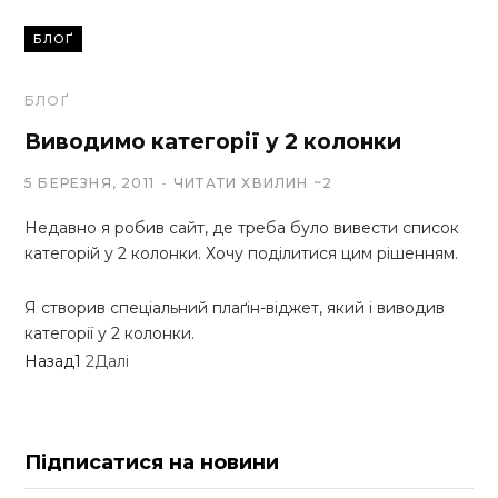
БЛОҐ
БЛОҐ
Виводимо категорії у 2 колонки
5 БЕРЕЗНЯ, 2011
ЧИТАТИ ХВИЛИН ~2
Недавно я робив сайт, де треба було вивести список
категорій у 2 колонки. Хочу поділитися цим рішенням.
Я створив спеціальний плаґін-віджет, який і виводив
категорії у 2 колонки.
Назад
1
2
Далі
Підписатися на новини