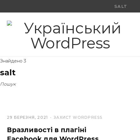
Ви
F
X
Y
шукали:
a
(
o
c
T
u
e
w
T
Знайдено 3
b
i
u
salt
o
t
b
Пошук
o
t
e
k
e
r
29 БЕРЕЗНЯ, 2021
ЗАХИСТ WORDPRESS
)
Вразливості в плагіні
Facebook для WordPress