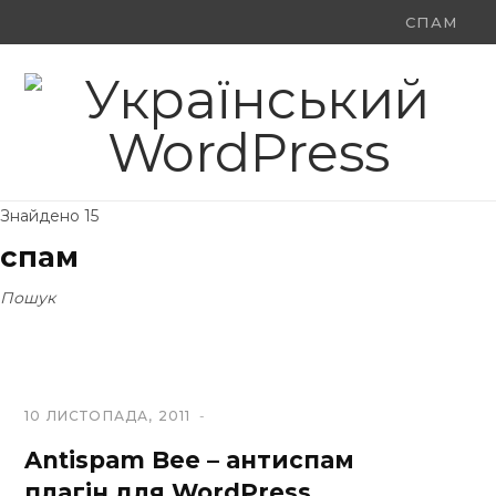
Ви
F
X
Y
шукали:
a
(
o
c
T
u
e
w
T
Знайдено 15
b
i
u
спам
o
t
b
Пошук
o
t
e
k
e
r
10 ЛИСТОПАДА, 2011
)
Antispam Bee – антиспам
плагін для WordPress