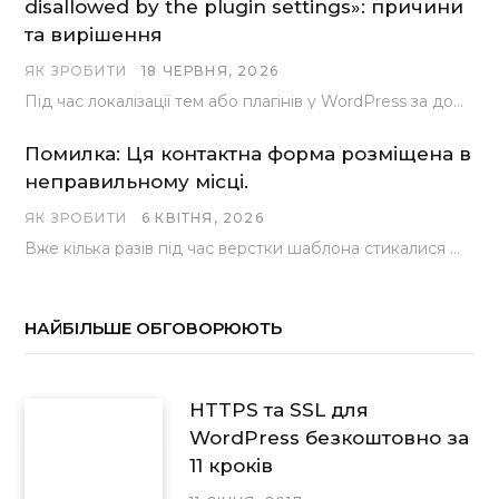
disallowed by the plugin settings»: причини
та вирішення
ЯК ЗРОБИТИ
18 ЧЕРВНЯ, 2026
Під час локалізації тем або плагінів у WordPress за допомогою популярного інструменту Loco Translate розробники…
Помилка: Ця контактна форма розміщена в
неправильному місці.
ЯК ЗРОБИТИ
6 КВІТНЯ, 2026
Вже кілька разів під час верстки шаблона стикалися з проблемою, коли замість контактної форми, згенерованої…
НАЙБІЛЬШЕ ОБГОВОРЮЮТЬ
HTTPS та SSL для
WordPress безкоштовно за
11 кроків