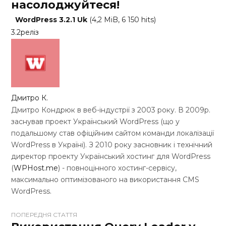
насолоджуйтеся!
WordPress 3.2.1 Uk
(4,2 MiB, 6 150 hits)
3.2
реліз
Дмитро К.
Дмитро Кондрюк в веб-індустрії з 2003 року. В 2009р.
заснував проект Український WordPress (що у
подальшому став офіційним сайтом команди локалізації
WordPress в Україні). З 2010 року засновник і технічний
директор проекту Український хостинг для WordPress
(
WPHost.me
) - повноцінного хостинг-сервісу,
максимально оптимізованого на використання CMS
WordPress.
ПОПЕРЕДНЯ СТАТТЯ
W