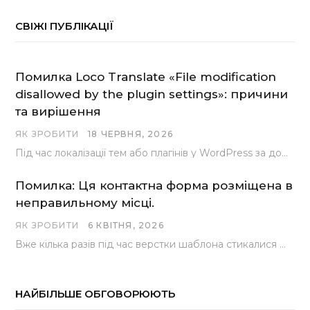
СВІЖІ ПУБЛІКАЦІЇ
Помилка Loco Translate «File modification
disallowed by the plugin settings»: причини
та вирішення
ЯК ЗРОБИТИ
18 ЧЕРВНЯ, 2026
Під час локалізації тем або плагінів у WordPress за допомогою популярного інструменту Loco Translate розробники…
Помилка: Ця контактна форма розміщена в
неправильному місці.
ЯК ЗРОБИТИ
6 КВІТНЯ, 2026
Вже кілька разів під час верстки шаблона стикалися з проблемою, коли замість контактної форми, згенерованої…
НАЙБІЛЬШЕ ОБГОВОРЮЮТЬ