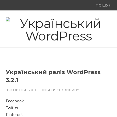
Ви
F
X
Y
шукали:
a
(
o
c
T
u
e
w
T
b
i
u
o
t
b
Український реліз WordPress
o
t
e
3.2.1
k
e
8 ЖОВТНЯ, 2011
ЧИТАТИ ~1 ХВИЛИНУ
r
Facebook
)
Twitter
Pinterest