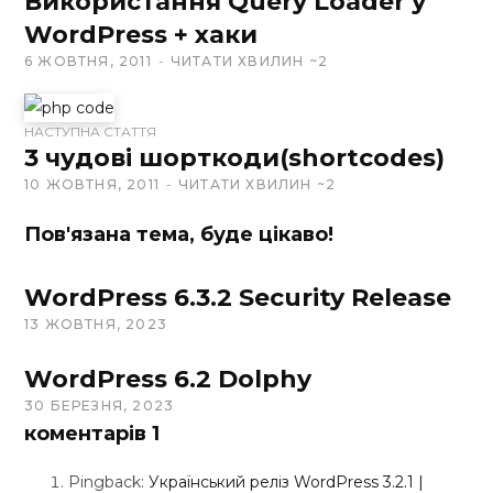
Використання Query Loader у
e
WordPress + хаки
b
6 ЖОВТНЯ, 2011
ЧИТАТИ ХВИЛИН ~2
s
i
t
НАСТУПНА СТАТТЯ
e
3 чудові шорткоди(shortcodes)
10 ЖОВТНЯ, 2011
ЧИТАТИ ХВИЛИН ~2
Пов'язана тема, буде цікаво!
WordPress 6.3.2 Security Release
13 ЖОВТНЯ, 2023
WordPress 6.2 Dolphy
30 БЕРЕЗНЯ, 2023
коментарів
1
Pingback:
Український реліз WordPress 3.2.1 |