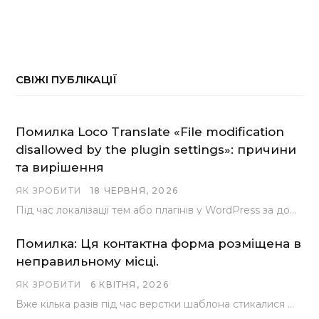
СВІЖІ ПУБЛІКАЦІЇ
Помилка Loco Translate «File modification
disallowed by the plugin settings»: причини
та вирішення
ЯК ЗРОБИТИ
18 ЧЕРВНЯ, 2026
Під час локалізації тем або плагінів у WordPress за допомогою популярного інструменту Loco Translate розробники…
Помилка: Ця контактна форма розміщена в
неправильному місці.
ЯК ЗРОБИТИ
6 КВІТНЯ, 2026
Вже кілька разів під час верстки шаблона стикалися з проблемою, коли замість контактної форми, згенерованої…