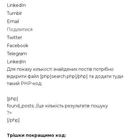
LinkedIn
Tumblr
Email
Поділитися
Twitter
Facebook
Telegram
LinkedIn
Для показу кількості знайдених постів потрібно
відкрити файл [php]search.php[/php] та додати туди
такий PHP-код:
[php]
found_posts; //це кількість результатів пошуку
?>
[/php]
Трішки покращимо код: