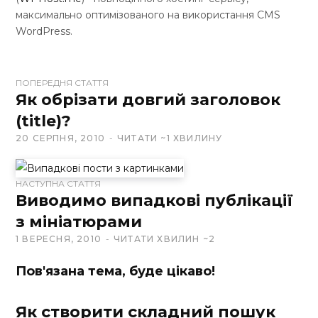
максимально оптимізованого на використання CMS
WordPress.
W
ПОПЕРЕДНЯ СТАТТЯ
e
Як обрізати довгий заголовок
b
(title)?
s
20 СЕРПНЯ, 2010
ЧИТАТИ ~1 ХВИЛИНУ
i
t
e
НАСТУПНА СТАТТЯ
Виводимо випадкові публікації
з мініатюрами
1 ВЕРЕСНЯ, 2010
ЧИТАТИ ХВИЛИН ~2
Пов'язана тема, буде цікаво!
Як створити складний пошук