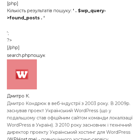
[php]
Кількість результатів пошуку:
‘ . $wp_query-
>found_posts . ‘
‘;
?>
[/php]
search.php
пошук
Дмитро К.
Дмитро Кондрюк в веб-індустрії з 2003 року. В 2009р.
заснував проект Український WordPress (що у
подальшому став офіційним сайтом команди локалізації
WordPress в Україні). З 2010 року засновник і технічний
директор проекту Український хостинг для WordPress
(
WPHost.me
) - повноцінного хостинг-сервісу,