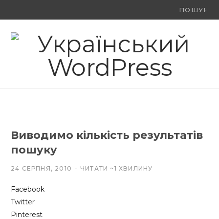
Ви
F
X
Y
шукали:
a
(
o
c
T
u
e
w
T
b
i
u
o
t
b
Виводимо кількість результатів
o
t
e
пошуку
k
e
24 СЕРПНЯ, 2010
ЧИТАТИ ~1 ХВИЛИНУ
r
Facebook
)
Twitter
Pinterest