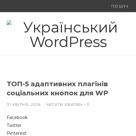
Ви
F
X
Y
шукали:
a
(
o
c
T
u
e
w
T
b
i
u
o
t
b
ТОП-5 адаптивних плагінів
o
t
e
соціальних кнопок для WP
k
e
21 КВІТНЯ, 2016
ЧИТАТИ ХВИЛИН ~3
r
Facebook
)
Twitter
Pinterest