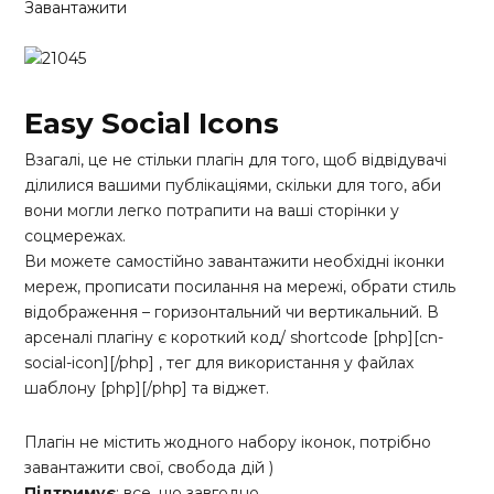
Завантажити
Easy Social Icons
Взагалі, це не стільки плагін для того, щоб відвідувачі
ділилися вашими публікаціями, скільки для того, аби
вони могли легко потрапити на ваші сторінки у
соцмережах.
Ви можете самостійно завантажити необхідні іконки
мереж, прописати посилання на мережі, обрати стиль
відображення – горизонтальний чи вертикальний. В
арсеналі плагіну є короткий код/ shortcode [php][cn-
social-icon][/php] , тег для використання у файлах
шаблону [php]
[/php] та віджет.
Плагін не містить жодного набору іконок, потрібно
завантажити свої, свобода дій )
Підтримує
: все, що завгодно