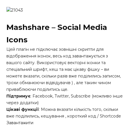
Mashshare – Social Media
Icons
Цей плагін не підключає зовнішні скрипти для
відображення іконок, весь код завантажується з
вашого сайту. Використовує векторні іконки та
спеціальний шрифт, кеш та має цікаву фішку – ви
можете вказати, скільки разів вже поділились записом,
трохи обманюючи відвідувачів ) , але таким чином
приваблюючи поділитись ще.
Підтримує
: Facebook, Twitter, Subscribe (можливо інше
через додатки)
Цікаві функції
: Можна вказати кількість того, скільки
вже поділились, кешування , короткий код / Shortcode
Завантажити