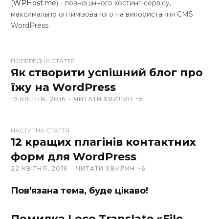
(
WPHost.me
) - повноцінного хостинг-сервісу,
максимально оптимізованого на використання CMS
WordPress.
W
ПОПЕРЕДНЯ СТАТТЯ
e
Як створити успішний блог про
b
їжу на WordPress
s
19 КВІТНЯ, 2016
ЧИТАТИ ХВИЛИН ~5
i
t
e
НАСТУПНА СТАТТЯ
12 кращих плагінів контактних
форм для WordPress
22 КВІТНЯ, 2016
ЧИТАТИ ХВИЛИН ~6
Пов'язана тема, буде цікаво!
Помилка Loco Translate «File