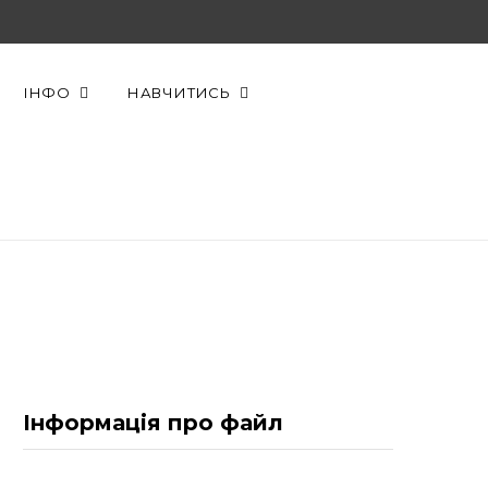
F
X
Y
a
(
o
ІНФО
НАВЧИТИСЬ
c
T
u
e
w
T
b
i
u
o
t
b
o
t
e
k
e
r
Інформація про файл
)