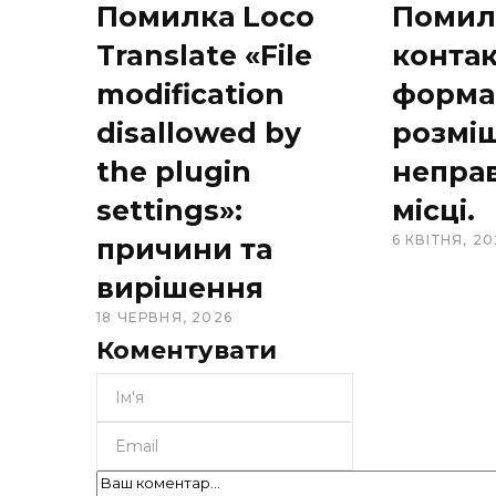
Помилка Loco
Помил
Translate «File
конта
modification
форма
disallowed by
розмі
the plugin
непра
settings»:
місці.
6 КВІТНЯ, 20
причини та
вирішення
18 ЧЕРВНЯ, 2026
Коментувати