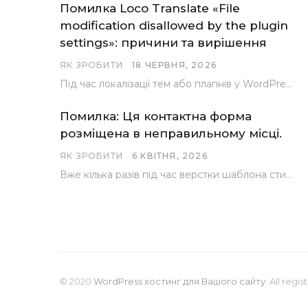
Помилка Loco Translate «File
modification disallowed by the plugin
settings»: причини та вирішення
ЯК ЗРОБИТИ
18 ЧЕРВНЯ, 2026
Під час локалізації тем або плагінів у WordPress за допомогою популярного інструменту Loco Translate розробники…
Помилка: Ця контактна форма
розміщена в неправильному місці.
ЯК ЗРОБИТИ
6 КВІТНЯ, 2026
Вже кілька разів під час верстки шаблона стикалися з проблемою, коли замість контактної форми, згенерованої…
© 2020
WordPress хостинг для Вашого сайту
. All regi