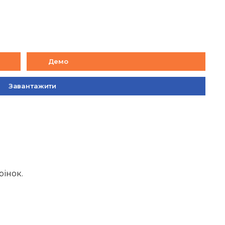
Демо
Завантажити
рінок.