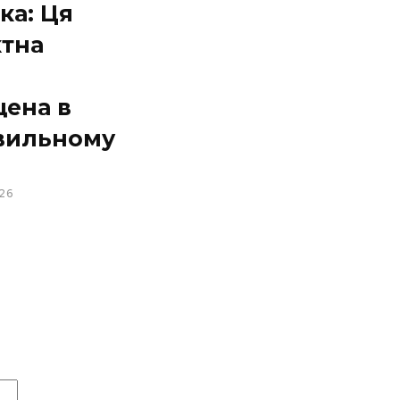
ка: Ця
ктна
щена в
вильному
26