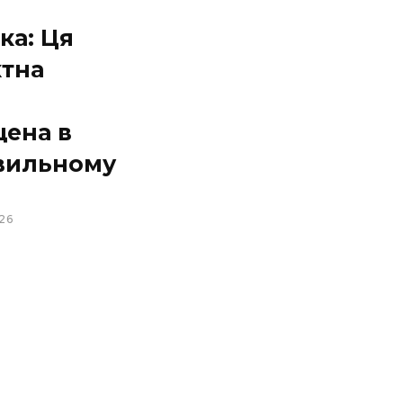
ка: Ця
ктна
щена в
вильному
26