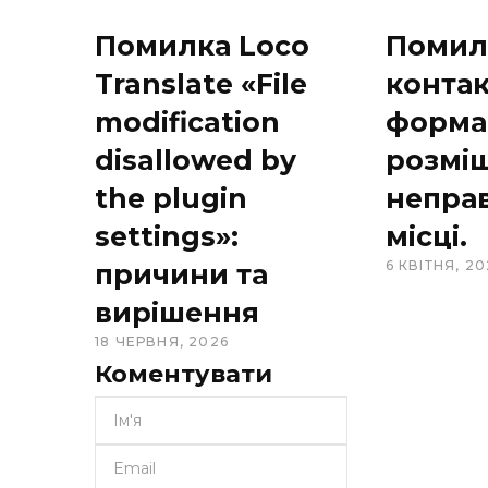
Помилка Loco
Помил
Translate «File
конта
modification
форма
disallowed by
розмі
the plugin
непра
settings»:
місці.
6 КВІТНЯ, 20
причини та
вирішення
18 ЧЕРВНЯ, 2026
Коментувати