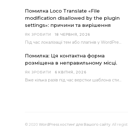
Помилка Loco Translate «File
modification disallowed by the plugin
settings»: причини та вирішення
ЯК ЗРОБИТИ
18 ЧЕРВНЯ, 2026
Під час локалізації тем або плагінів у WordPress за допомогою популярного інструменту Loco Translate розробники…
Помилка: Ця контактна форма
розміщена в неправильному місці.
ЯК ЗРОБИТИ
6 КВІТНЯ, 2026
Вже кілька разів під час верстки шаблона стикалися з проблемою, коли замість контактної форми, згенерованої…
© 2020
WordPress хостинг для Вашого сайту
. All regi