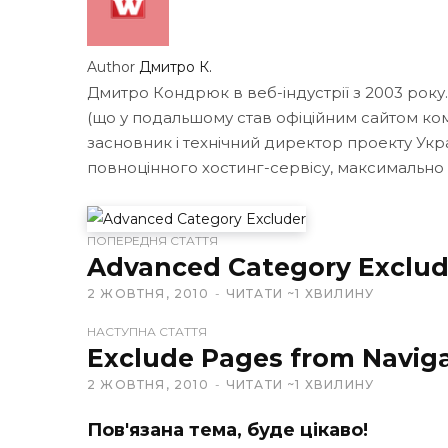
Author
Дмитро К.
Дмитро Кондрюк в веб-індустрії з 2003 року
(що у подальшому став офіційним сайтом кома
засновник і технічний директор проекту Укр
повноцінного хостинг-сервісу, максимально
W
ПОПЕРЕДНЯ СТАТТЯ
e
Advanced Category Exclud
b
2 ЖОВТНЯ, 2010
ЧИТАТИ ~1 ХВИЛИНУ
s
i
НАСТУПНА СТАТТЯ
t
Exclude Pages from Navig
e
2 ЖОВТНЯ, 2010
ЧИТАТИ ~1 ХВИЛИНУ
Пов'язана тема, буде цікаво!