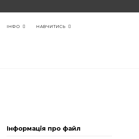
F
X
Y
a
(
o
ІНФО
НАВЧИТИСЬ
c
T
u
e
w
T
b
i
u
o
t
b
o
t
e
k
e
r
)
Інформація про файл