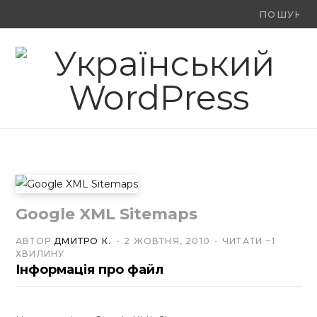
Ви
F
X
Y
шукали:
a
(
o
c
T
u
e
w
T
b
i
u
o
t
b
o
t
e
Google XML Sitemaps
k
e
АВТОР
ДМИТРО К.
2 ЖОВТНЯ, 2010
ЧИТАТИ ~1
ХВИЛИНУ
r
Інформація про файл
)