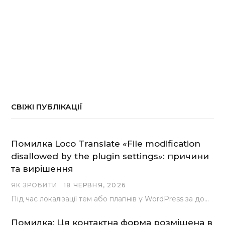
СВІЖІ ПУБЛІКАЦІЇ
Помилка Loco Translate «File modification
disallowed by the plugin settings»: причини
та вирішення
ЯК ЗРОБИТИ
18 ЧЕРВНЯ, 2026
Під час локалізації тем або плагінів у WordPress за допомогою популярного інструменту Loco Translate розробники…
Помилка: Ця контактна форма розміщена в