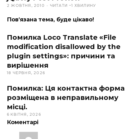
e
2 ЖОВТНЯ, 2010
ЧИТАТИ ~1 ХВИЛИНУ
Пов'язана тема, буде цікаво!
Помилка Loco Translate «File
modification disallowed by the
plugin settings»: причини та
вирішення
18 ЧЕРВНЯ, 2026
Помилка: Ця контактна форма
розміщена в неправильному
місці.
6 КВІТНЯ, 2026
Коментарі