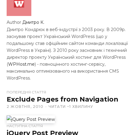
Author
Дмитро К.
Дмитро Кондрюк в веб-індустрії з 2003 року. В 2009р.
заснував проект Український WordPress (що у
подальшому став офіційним сайтом команди локалізації
WordPress в Україні). З 2010 року засновник і технічний
директор проекту Український хостинг для WordPress
(
WPHost.me
) - повноцінного хостинг-сервісу,
максимально оптимізованого на використання CMS
WordPress.
ПОПЕРЕДНЯ СТАТТЯ
W
Exclude Pages from Navigation
e
2 ЖОВТНЯ, 2010
ЧИТАТИ ~1 ХВИЛИНУ
b
s
i
НАСТУПНА СТАТТЯ
jQuery Post Preview
t