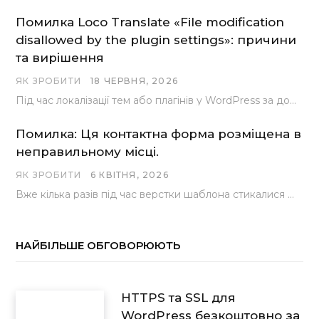
Помилка Loco Translate «File modification
disallowed by the plugin settings»: причини
та вирішення
ЯК ЗРОБИТИ
18 ЧЕРВНЯ, 2026
Під час локалізації тем або плагінів у WordPress за допомогою популярного інструменту Loco Translate розробники…
Помилка: Ця контактна форма розміщена в
неправильному місці.
ЯК ЗРОБИТИ
6 КВІТНЯ, 2026
Вже кілька разів під час верстки шаблона стикалися з проблемою, коли замість контактної форми, згенерованої…
НАЙБІЛЬШЕ ОБГОВОРЮЮТЬ
HTTPS та SSL для
WordPress безкоштовно за