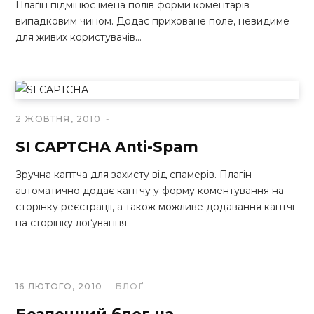
Плаґін підмінює імена полів форми коментарів
випадковим чином. Додає приховане поле, невидиме
для живих користувачів…
2 ЖОВТНЯ, 2010
SI CAPTCHA Anti-Spam
Зручна каптча для захисту від спамерів. Плаґін
автоматично додає каптчу у форму коментування на
сторінку реєстрації, а також можливе додавання каптчі
на сторінку лоґування.
16 ЛЮТОГО, 2010
БЛОҐ