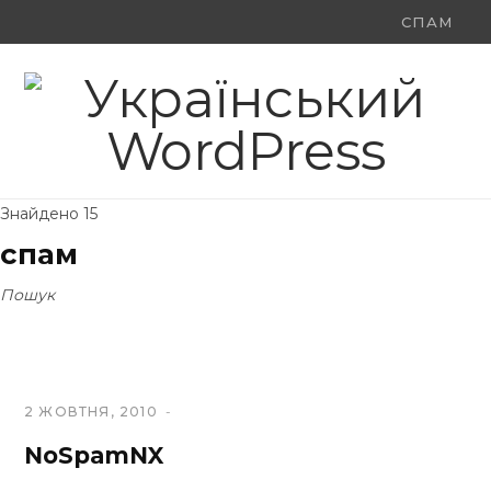
Ви
F
X
Y
шукали:
a
(
o
c
T
u
e
w
T
Знайдено 15
b
i
u
спам
o
t
b
Пошук
o
t
e
k
e
r
2 ЖОВТНЯ, 2010
)
NoSpamNX