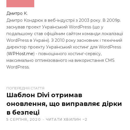
Дмитро К.
Дмитро Кондрюк в веб-індустрії з 2003 року. В 2009р.
заснував проект Український WordPress (що у
подальшому став офіційним сайтом команди локалізації
WordPress в Україні). З 2010 року засновник і технічний
директор проекту Український хостинг для WordPress
(
WPHost.me
) - повноцінного хостинг-сервісу,
максимально оптимізованого на використання CMS
WordPress.
W
ПОПЕРЕДНЯ СТАТТЯ
e
Шаблон Divi отримав
b
оновлення, що виправляє дірки
s
в безпеці
i
t
5 СЕРПНЯ, 2020
ЧИТАТИ ХВИЛИН ~2
e