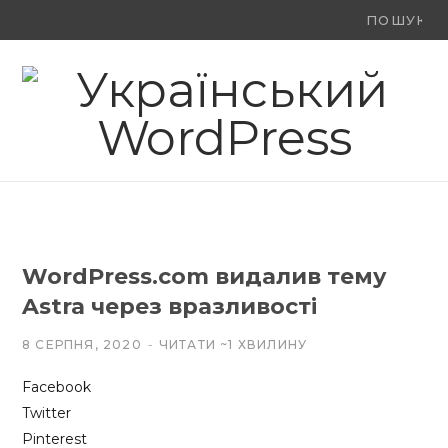
Ви
F
X
Y
шукали:
a
(
o
c
T
u
e
w
T
b
i
u
o
t
b
WordPress.com видалив тему
o
t
e
Astra через вразливості
k
e
8 СЕРПНЯ, 2020
ЧИТАТИ ~1 ХВИЛИНУ
r
Facebook
)
Twitter
Pinterest