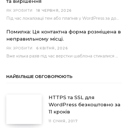
та вирішення
ЯК ЗРОБИТИ
18 ЧЕРВНЯ, 2026
Під час локалізації тем або плагінів у WordPress за допомогою популярного інструменту Loco Translate розробники…
Помилка: Ця контактна форма розміщена в
неправильному місці.
ЯК ЗРОБИТИ
6 КВІТНЯ, 2026
Вже кілька разів під час верстки шаблона стикалися з проблемою, коли замість контактної форми, згенерованої…
НАЙБІЛЬШЕ ОБГОВОРЮЮТЬ
HTTPS та SSL для
WordPress безкоштовно за
11 кроків
11 СІЧНЯ, 2017