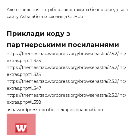
Але оновлення потрібно завантажити безпосередньо з
сайту Astra або з їх
сховища GitHub
.
Приклади коду з
партнерськими посиланнями
https://themes.trac.wordpress.org/browser/astra/2.5.2/inc/
extras.php#L323
https://themes.trac.wordpress.org/browser/astra/2.5.2/inc/
extras.php#L335
https://themes.trac.wordpress.org/browser/astra/2.5.2/inc/
extras.php#L347
https://themes.trac.wordpress.org/browser/astra/2.5.2/inc/
extras.php#L358
astra
wordpress.com
безпека
реферал
шаблон