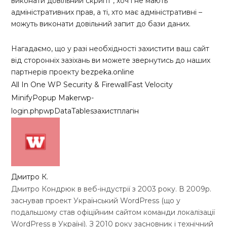
виконати довільний скрипт , хоч і не мають
адміністративних прав, а ті, хто має адміністративні –
можуть виконати довільний запит до бази даних.
Нагадаємо, що у разі необхідності захистити ваш сайт
від сторонніх зазіхань ви можете звернутись до наших
партнерів проекту
bezpeka.online
All In One WP Security & Firewall
Fast Velocity
Minify
Popup Maker
wp-
login.php
wpDataTables
захист
плагін
Дмитро К.
Дмитро Кондрюк в веб-індустрії з 2003 року. В 2009р.
заснував проект Український WordPress (що у
подальшому став офіційним сайтом команди локалізації
WordPress в Україні). З 2010 року засновник і технічний