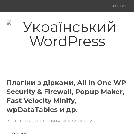
Ви
F
X
Y
шукали:
a
(
o
c
T
u
e
w
T
b
i
u
o
t
b
Плагіни з дірками, All In One WP
o
t
e
Security & Firewall, Popup Maker,
k
e
Fast Velocity Minify,
wpDataTables и др.
r
)
19 ЖОВТНЯ, 2019
ЧИТАТИ ХВИЛИН ~2
Facebook