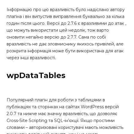
Інформацію про цю вразливість було надіслано автору
плагіна і він випустив виправлення буквально за кілька
годин після цього. Версії до 2.7.6 є вразливими до атак ,
що можуть використати цей недолік, тож варто
оновити негайно версію до 2.7.7. Сама по собі
вразливість не дає зловмиснику якихось привілей, але
розкрита інформація може бути використана для атак
через інші вразливості.
wpDataTables
Популярний плагін для роботи з таблицями в
публікаціях та сторінках на сайтах WordPress версій
2.0.7 та нижче має значну вразливість, що дозволяє
Cross-Site Scripting та SQL-ін’єкції. Якщо простими
словами – авторизовані користувачі мають можливість