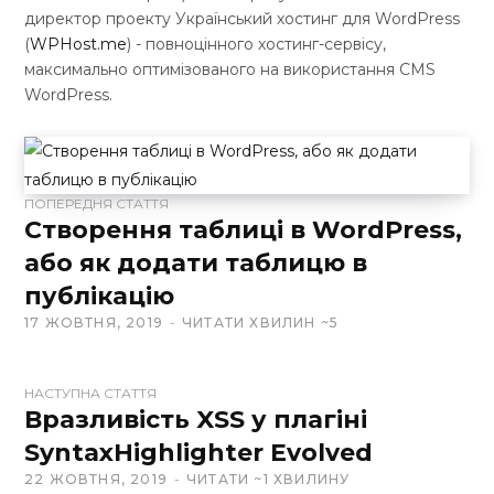
директор проекту Український хостинг для WordPress
(
WPHost.me
) - повноцінного хостинг-сервісу,
максимально оптимізованого на використання CMS
WordPress.
W
e
ПОПЕРЕДНЯ СТАТТЯ
b
Створення таблиці в WordPress,
s
або як додати таблицю в
i
публікацію
t
e
17 ЖОВТНЯ, 2019
ЧИТАТИ ХВИЛИН ~5
НАСТУПНА СТАТТЯ
Вразливість XSS у плагіні
SyntaxHighlighter Evolved
22 ЖОВТНЯ, 2019
ЧИТАТИ ~1 ХВИЛИНУ