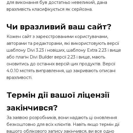
для виконання був достатньо невеликий, дана
вразливість класифікується як серйозна.
Чи вразливий ваш сайт?
Кожен сайт з зареєстрованими користувачами,
авторами та редакторами, які використовують версії
шаблону Divi 3.23 і новіших, шаблону Extra 2.23 і вище
або плагін Divi Builder версії 2.23 і вище, мають
оновитись до останніх версій цих продуктів. Версії
4.0.10 містять виправлення, що закривають описані
вразливості.
Термін дії вашої ліцензії
закінчився?
За заявою розробників, вони надають ці оновлення
безкоштовно для всіх клієнтів. Навіть якщо термін дії
вашого облікового запису закінчився, ви все одно