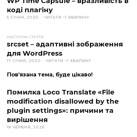
WP Time Capsule – вразливість в
b
коді плагіну
s
5 СІЧНЯ, 2020
ЧИТАТИ ~1 ХВИЛИНУ
i
t
e
НАСТУПНА СТАТТЯ
srcset – адаптивні зображення
для WordPress
17 СІЧНЯ, 2020
ЧИТАТИ ~1 ХВИЛИНУ
Пов'язана тема, буде цікаво!
Помилка Loco Translate «File
modification disallowed by the
plugin settings»: причини та
вирішення
18 ЧЕРВНЯ, 2026