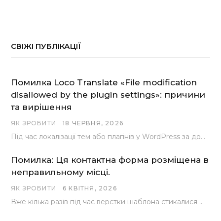
СВІЖІ ПУБЛІКАЦІЇ
Помилка Loco Translate «File modification
disallowed by the plugin settings»: причини
та вирішення
ЯК ЗРОБИТИ
18 ЧЕРВНЯ, 2026
Під час локалізації тем або плагінів у WordPress за допомогою популярного інструменту Loco Translate розробники…
Помилка: Ця контактна форма розміщена в
неправильному місці.
ЯК ЗРОБИТИ
6 КВІТНЯ, 2026
Вже кілька разів під час верстки шаблона стикалися з проблемою, коли замість контактної форми, згенерованої…