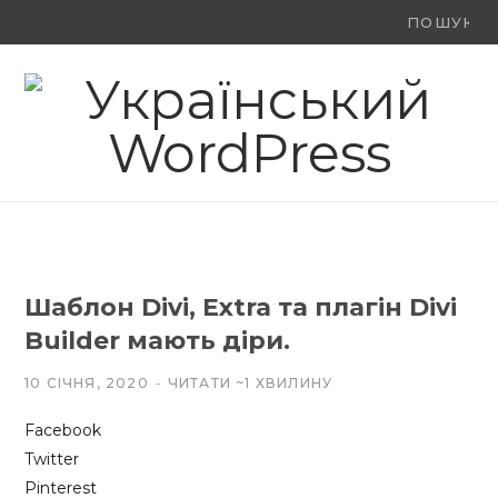
Ви
F
X
Y
шукали:
a
(
o
c
T
u
e
w
T
b
i
u
o
t
b
Шаблон Divi, Extra та плагін Divi
o
t
e
Builder мають діри.
k
e
10 СІЧНЯ, 2020
ЧИТАТИ ~1 ХВИЛИНУ
r
Facebook
)
Twitter
Pinterest