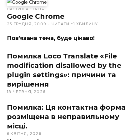
t
НАСТУПНА СТАТТЯ
Google Chrome
e
25 ГРУДНЯ, 2009
ЧИТАТИ ~1 ХВИЛИНУ
Пов'язана тема, буде цікаво!
Помилка Loco Translate «File
modification disallowed by the
plugin settings»: причини та
вирішення
18 ЧЕРВНЯ, 2026
Помилка: Ця контактна форма
розміщена в неправильному
місці.
6 КВІТНЯ, 2026