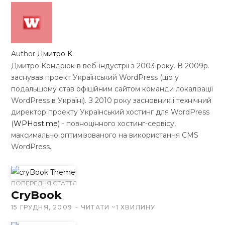
Author
Дмитро К.
Дмитро Кондрюк в веб-індустрії з 2003 року. В 2009р.
заснував проект Український WordPress (що у
подальшому став офіційним сайтом команди локалізації
WordPress в Україні). З 2010 року засновник і технічний
директор проекту Український хостинг для WordPress
(
WPHost.me
) - повноцінного хостинг-сервісу,
максимально оптимізованого на використання CMS
WordPress.
W
ПОПЕРЕДНЯ СТАТТЯ
e
CryBook
b
15 ГРУДНЯ, 2009
ЧИТАТИ ~1 ХВИЛИНУ
s
i