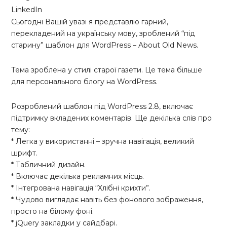
LinkedIn
Сьогодні Вашій увазі я представлю гарний,
перекладений на українську мову, зроблений “під
старину” шаблон для WordPress – About Old News.
Тема зроблена у стилі старої газети. Це тема більше
для персонального блогу на WordPress.
Розроблений шаблон під WordPress 2.8, включає
підтримку вкладених коментарів. Ще декілька слів про
тему:
* Легка у використанні – зручна навігація, великий
шрифт.
* Табличний дизайн.
* Включає декілька рекламних місць.
* Інтегрована навігація “Хлібні крихти”.
* Чудово виглядає навіть без фонового зображення,
просто на білому фоні.
* jQuery закладки у сайдбарі.