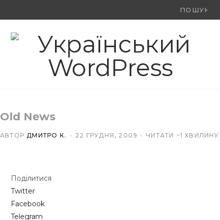
Ви
F
X
Y
шукали:
a
(
o
c
T
u
e
w
T
b
i
u
Old News
o
t
b
АВТОР
ДМИТРО К.
22 ГРУДНЯ, 2009
ЧИТАТИ ~1 ХВИЛИНУ
o
t
e
k
e
Поділитися
r
Twitter
)
Facebook
Telegram