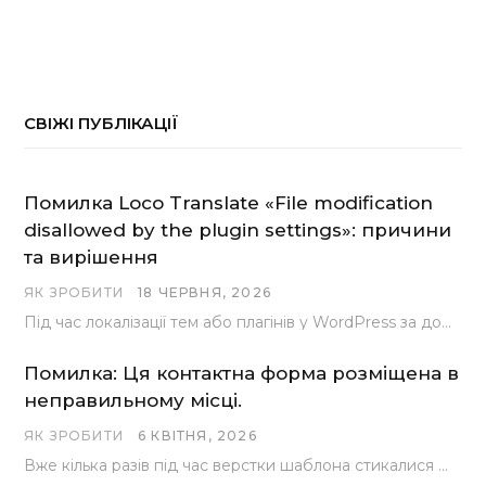
СВІЖІ ПУБЛІКАЦІЇ
Помилка Loco Translate «File modification
disallowed by the plugin settings»: причини
та вирішення
ЯК ЗРОБИТИ
18 ЧЕРВНЯ, 2026
Під час локалізації тем або плагінів у WordPress за допомогою популярного інструменту Loco Translate розробники…
Помилка: Ця контактна форма розміщена в
неправильному місці.
ЯК ЗРОБИТИ
6 КВІТНЯ, 2026
Вже кілька разів під час верстки шаблона стикалися з проблемою, коли замість контактної форми, згенерованої…