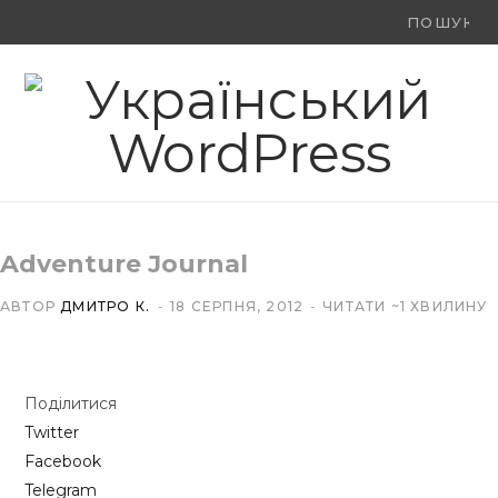
Ви
F
X
Y
шукали:
a
(
o
c
T
u
e
w
T
b
i
u
Adventure Journal
o
t
b
АВТОР
ДМИТРО К.
18 СЕРПНЯ, 2012
ЧИТАТИ ~1 ХВИЛИНУ
o
t
e
k
e
Поділитися
r
Twitter
)
Facebook
Telegram