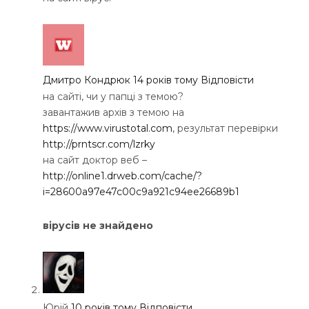
Дмитро Кондрюк
14 років тому
Відповісти
на сайті, чи у папці з темою?
завантажив архів з темою на
https://www.virustotal.com
, результат перевірки
http://prntscr.com/lzrky
на сайт доктор веб –
http://online1.drweb.com/cache/?
i=28600a97e47c00c9a921c94ee26689b1
вірусів не знайдено
Юрій
10 років тому
Відповісти