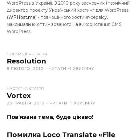
WordPress в Україні). З 2010 року засновник і технічний
директор проекту Український хостинг для WordPress
(
WPHost.me
) - повноцінного хостинг-сервісу,
максимально оптимізованого на використання CMS
WordPress.
W
ПОПЕРЕДНЯ СТАТТЯ
e
Resolution
b
9 ЛЮТОГО, 2012
ЧИТАТИ ~1 ХВИЛИНУ
s
i
t
НАСТУПНА СТАТТЯ
Vortex
e
23 ТРАВНЯ, 2013
ЧИТАТИ ~1 ХВИЛИНУ
Пов'язана тема, буде цікаво!
Помилка Loco Translate «File