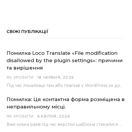
СВІЖІ ПУБЛІКАЦІЇ
Помилка Loco Translate «File modification
disallowed by the plugin settings»: причини
та вирішення
ЯК ЗРОБИТИ
18 ЧЕРВНЯ, 2026
Під час локалізації тем або плагінів у WordPress за допомогою популярного інструменту Loco Translate розробники…
Помилка: Ця контактна форма розміщена в
неправильному місці.
ЯК ЗРОБИТИ
6 КВІТНЯ, 2026
Вже кілька разів під час верстки шаблона стикалися з проблемою, коли замість контактної форми, згенерованої…