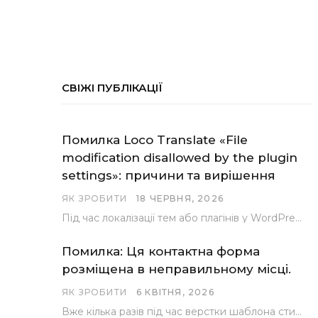
СВІЖІ ПУБЛІКАЦІЇ
Помилка Loco Translate «File
modification disallowed by the plugin
settings»: причини та вирішення
ЯК ЗРОБИТИ
18 ЧЕРВНЯ, 2026
Під час локалізації тем або плагінів у WordPress за допомогою популярного інструменту Loco Translate розробники…
Помилка: Ця контактна форма
розміщена в неправильному місці.
ЯК ЗРОБИТИ
6 КВІТНЯ, 2026
Вже кілька разів під час верстки шаблона стикалися з проблемою, коли замість контактної форми, згенерованої…