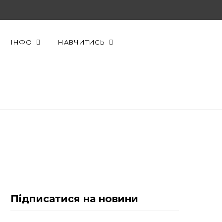
F
X
Y
a
(
o
ІНФО
НАВЧИТИСЬ
c
T
u
e
w
T
b
i
u
o
t
b
o
t
e
k
e
r
Підписатися на новини
)