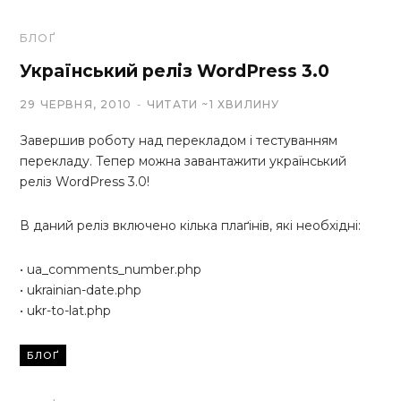
БЛОҐ
Український реліз WordPress 3.0
29 ЧЕРВНЯ, 2010
ЧИТАТИ ~1 ХВИЛИНУ
Завершив роботу над перекладом і тестуванням
перекладу. Тепер можна завантажити український
реліз WordPress 3.0!
В даний реліз включено кілька плаґінів, які необхідні:
• ua_comments_number.php
• ukrainian-date.php
• ukr-to-lat.php
БЛОҐ