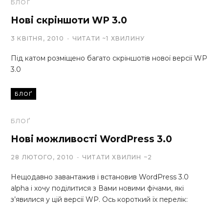
БЛОҐ
Нові скріншоти WP 3.0
3 КВІТНЯ, 2010
ЧИТАТИ ~1 ХВИЛИНУ
Під катом розміщено багато скріншотів нової версії WP
3.0
БЛОҐ
БЛОҐ
Нові можливості WordPress 3.0
28 ЛЮТОГО, 2010
ЧИТАТИ ХВИЛИН ~2
Нещодавно завантажив і встановив WordPress 3.0
alpha і хочу поділитися з Вами новими фічами, які
з’явилися у цій версії WP. Ось короткий їх перелік: