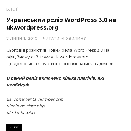
БЛОҐ
Український реліз WordPress 3.0 на
uk.wordpress.org
7 ЛИПНЯ, 2010
ЧИТАТИ ~1 ХВИЛИНУ
Сьогодні розмістив новий реліз WordPress 3.0 на
офіційному сайті
www.uk.wordpress.org
Це дозволяє автоматично оновлюватися з адмінки.
В даний реліз включено кілька плаґінів, які
необхідні:
ua_comments_number.php
ukrainian-date.php
ukr-to-lat.php
БЛОҐ