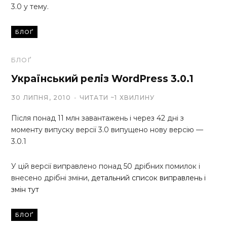
3.0 у тему.
БЛОҐ
БЛОҐ
Український реліз WordPress 3.0.1
30 ЛИПНЯ, 2010
ЧИТАТИ ~1 ХВИЛИНУ
Після понад 11 млн завантажень і через 42 дні з
моменту випуску версії 3.0 випущено нову версію —
3.0.1
У цій версії виправлено понад 50 дрібних помилок і
внесено дрібні зміни,
детальний список виправлень і
змін тут
БЛОҐ