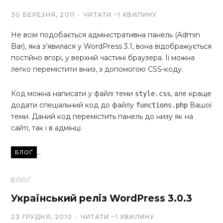
30 БЕРЕЗНЯ, 2011
ЧИТАТИ ~1 ХВИЛИНУ
Не всім подобається адміністративна панель (Admin
Bar), яка з’явилася у WordPress 3.1, вона відображується
постійно вгорі, у верхній частині браузера. Її можна
легко перемістити вниз, з допомогою CSS-коду.
Код можна написати у файлі теми
, але краще
style.css
додати спеціальний код до файлу
Вашої
functions.php
теми. Даний код перемістить панель до низу як на
сайті, так і в адмінці.
Читати...
БЛОҐ
БЛОҐ
Український реліз WordPress 3.0.3
23 ГРУДНЯ, 2010
ЧИТАТИ ~1 ХВИЛИНУ