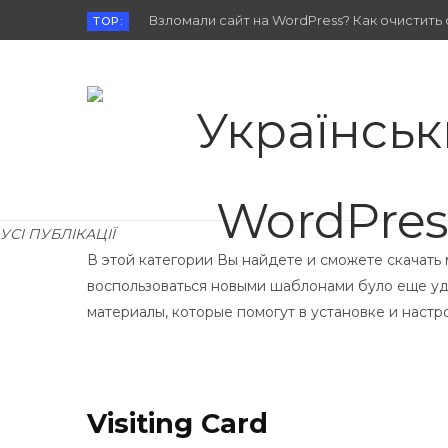
Взломали сайт на WordPress? Как очистить 
TOP:
УСІ ПУБЛІКАЦІЇ
В этой категории Вы найдете и сможете скачать
воспользоваться новыми шаблонами було еще уд
материалы, которые помогут в установке и настр
Visiting Card