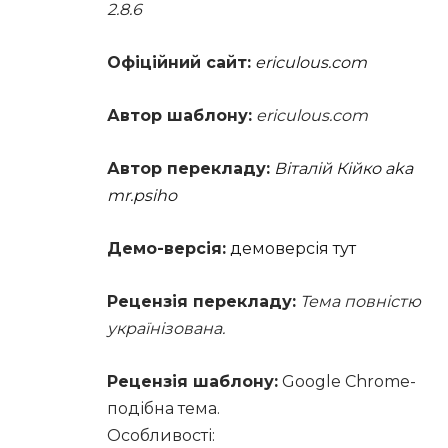
2.8.6
Офіційний сайт:
ericulous.com
Автор шаблону:
ericulous.com
Автор перекладу:
Віталій Кійко aka
mr.psiho
Демо-версія:
демоверсія тут
Рецензія перекладу:
Тема повністю
українізована.
Рецензія шаблону:
Google Chrome-
подібна тема.
Особливості: