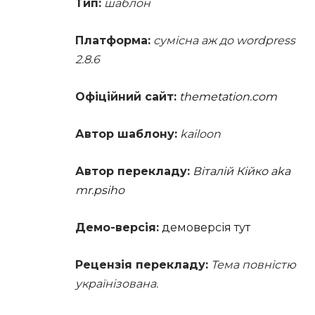
Тип:
шаблон
Платформа:
сумісна аж до wordpress
2.8.6
Офіційний сайт:
themetation.com
Автор шаблону:
kailoon
Автор перекладу:
Віталій Кійко aka
mr.psiho
Демо-версія:
демоверсія тут
Рецензія перекладу:
Тема повністю
українізована.