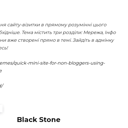
ня сайту-візитки в прямому розумінні цього
хідніше. Тема містить три розділи: Мережа, Інфо
они вже створені прямо в темі. Зайдіть в адмінку
есь!
hemes/quick-mini-site-for-non-bloggers-using-
e
d/
Black Stone