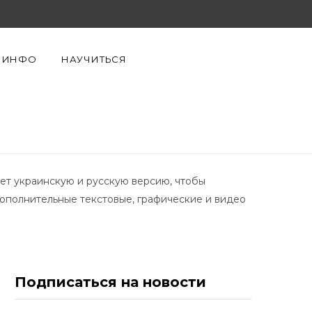
F
X
Y
a
(
o
ИНФО
НАУЧИТЬСЯ
c
T
u
e
w
T
b
i
u
o
t
b
еет украинскую и русскую версию, чтобы
o
t
e
ополнительные текстовые, графические и видео
k
e
r
Подписаться на новости
)