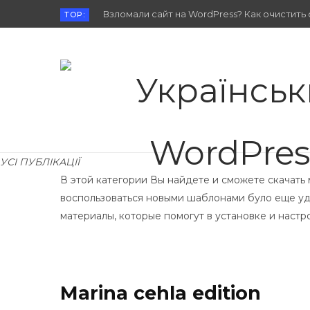
Взломали сайт на WordPress? Как очистить 
TOP:
УСІ ПУБЛІКАЦІЇ
В этой категории Вы найдете и сможете скачать
воспользоваться новыми шаблонами було еще уд
материалы, которые помогут в установке и настр
Marina cehla edition