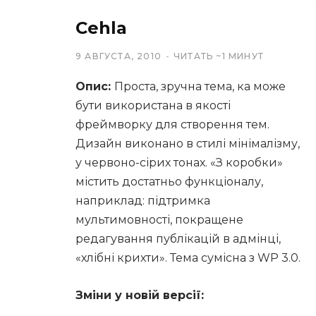
Cehla
9 АВГУСТА, 2010
ЧИТАТЬ ~1 МИНУТ
Опис:
Проста, зручна тема, ка може
бути використана в якості
фреймворку для створення тем.
Дизайн виконано в стилі мінімалізму,
у червоно-сірих тонах. «З коробки»
містить достатньо функціоналу,
наприклад: підтримка
мультимовності, покращене
редагування публікацій в адмінці,
«хлібні крихти». Тема сумісна з WP 3.0.
Зміни у новій версії: