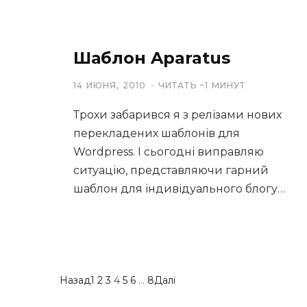
Шаблон Aparatus
14 ИЮНЯ, 2010
ЧИТАТЬ ~1 МИНУТ
Трохи забарився я з релізами нових
перекладених шаблонів для
Wordpress. І сьогодні виправляю
ситуацію, представляючи гарний
шаблон для індивідуального блогу…
Назад
1
2
3
4
5
6
…
8
Далі