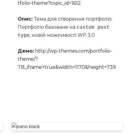
tfolio-theme?topic_id=1612
Опис:
Тема для створення портфоліо.
Портфоліо базоване на
custom post
type
, новій можливості WP 3.0
Демо:
http://wp-themes.com/portfolio-
theme/?
TB_iframe=true&width=1170&height=739