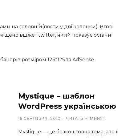
ками на головній(пости у дві колонки). Вгорі
іщено віджет twitter, який показує останні
анерів розміром 125*125 та AdSense.
Mystique – шаблон
WordPress українською
16 СЕНТЯБРЯ, 2010
ЧИТАТЬ ~1 МИНУТ
Mystique — це безкоштовна тема, але її