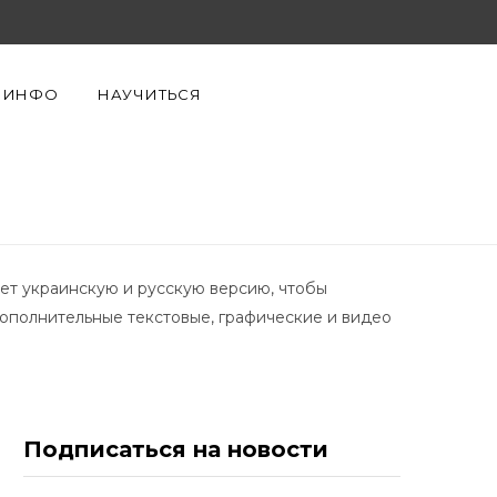
F
X
Y
a
(
o
ИНФО
НАУЧИТЬСЯ
c
T
u
e
w
T
b
i
u
o
t
b
еет украинскую и русскую версию, чтобы
o
t
e
ополнительные текстовые, графические и видео
k
e
r
Подписаться на новости
)