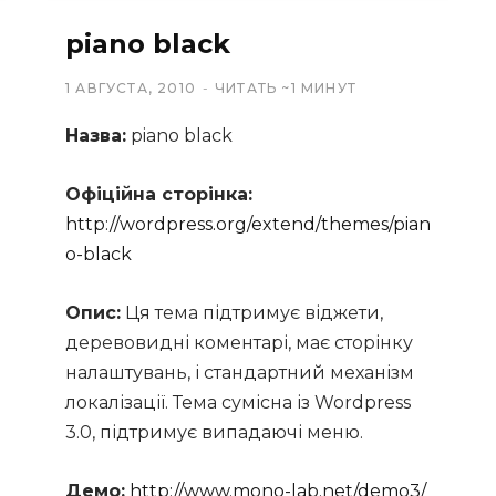
piano black
1 АВГУСТА, 2010
ЧИТАТЬ ~1 МИНУТ
Назва:
piano black
Офіційна сторінка:
http://wordpress.org/extend/themes/pian
o-black
Опис:
Ця тема підтримує віджети,
деревовидні коментарі, має сторінку
налаштувань, і стандартний механізм
локалізації. Тема сумісна із Wordpress
3.0, підтримує випадаючі меню.
Демо:
http://www.mono-lab.net/demo3/